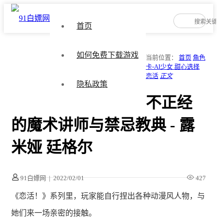
首页
如何免费下载游戏
当前位置：
首页
角色
卡-AI少女 甜心选择
恋活
正文
隐私政策
不正经
的魔术讲师与禁忌教典 - 露
米娅 廷格尔
91白嫖网
|
2022/02/01
427
《恋活！》系列里，玩家能自行捏出各种动漫风人物，与
她们来一场亲密的接触。