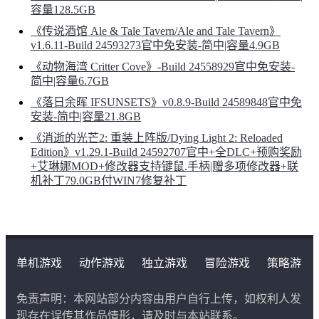
容量128.5GB
《传说酒馆 Ale & Tale Tavern/Ale and Tale Tavern》
v1.6.11-Build 24593273官中免安装-简中|容量4.9GB
《动物海湾 Critter Cove》-Build 24558929官中免安装-
简中|容量6.7GB
《落日余晖 IFSUNSETS》v0.8.9-Build 24589848官中免
安装-简中|容量21.8GB
《消逝的光芒2: 重装上阵版/Dying Light 2: Reloaded
Edition》v1.29.1-Build 24592707官中+全DLC+预购奖励
+艾琳娜MOD+修改器支持键鼠.手柄|赠多项修改器+联
机补丁79.0GB付WIN7修复补丁
单机游戏
动作游戏
独立游戏
冒险游戏
策略游
戏
角色扮演游戏
二次元类游戏
免责声明：本网站部分内容由用户自行上传，如权利人发
现存在误传其作品情形，请及时与本站联系。