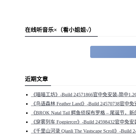
在线听音乐×（看小姐姐√）
近期文章
《喵喵工坊》-Build 24571866官中免安装-简中1.2
《鸟语森林 Feather Land》-Build 24570738官中
《BROK Natal Tail 鳄鱼侦探布罗格 – 尾诞节，新的
《穿雾列车 Fogpiercer》-Build 24598432官中免
《千里山河录 Qianli The Vastscape Scroll》-Bu