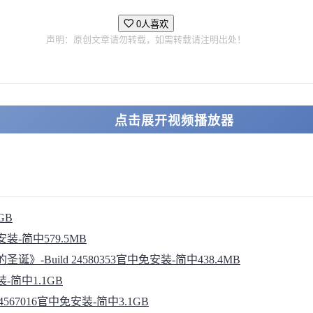
0人喜欢
声明：原创文章请勿转载，如需转载请注明出处！
点击展开视频播放器
GB
免安装-简中579.5MB
圣诞》-Build 24580353官中免安装-简中438.4MB
安装-简中1.1GB
ild 24567016官中免安装-简中3.1GB