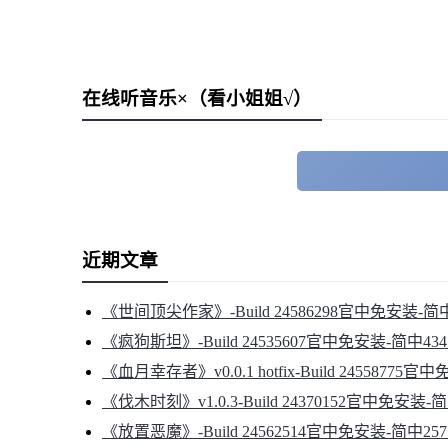
在线听音乐×（看小姐姐√）
近期文章
《世间顶尖作家》-Build 24586298官中免安装-简中
《疯狗斯坦》-Build 24535607官中免安装-简中434
《血月幸存者》v0.0.1 hotfix-Build 24558775官
《伐木时刻》v1.0.3-Build 24370152官中免安装-简
《放置恶魔》-Build 24562514官中免安装-简中257