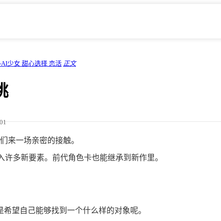
-AI少女 甜心选择 恋活
正文
桃
/01
们来一场亲密的接触。
将加入许多新要素。前代角色卡也能继承到新作里。
是希望自己能够找到一个什么样的对象呢。