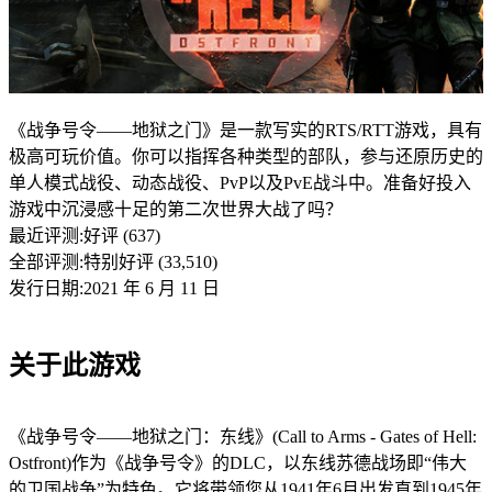
《战争号令——地狱之门》是一款写实的RTS/RTT游戏，具有
极高可玩价值。你可以指挥各种类型的部队，参与还原历史的
单人模式战役、动态战役、PvP以及PvE战斗中。准备好投入
游戏中沉浸感十足的第二次世界大战了吗？
最近评测:
好评 (637)
全部评测:
特别好评 (33,510)
发行日期:2021 年 6 月 11 日
关于此游戏
《战争号令——地狱之门：东线》(Call to Arms - Gates of Hell:
Ostfront)作为《战争号令》的DLC，以东线苏德战场即“伟大
的卫国战争”为特色。它将带领您从1941年6月出发直到1945年