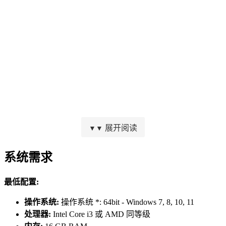
展开阅读
▼▼
征服（动态战役）模式可供单人游玩或是与您的朋友联机合
作。这两种模式都允许您组建自己的军队，研发新的单位，并
系统需求
在不同的路线上进行战略推进，以主导战场。动态战役的时长
可以很短，也可以是无限长。
最低配置:
操作系统:
操作系统 *: 64bit - Windows 7, 8, 10, 11
处理器:
Intel Core i3 或 AMD 同等级