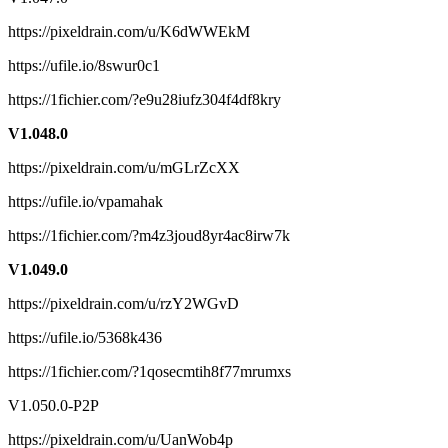
12个还原历史的单机或多人合作模式关卡。
https://pixeldrain.com/u/K6dWWEkM
30张PvE和PvP地图。
https://ufile.io/8swur0c1
在PvE动态战役模式中，你可以不断发展自己的部队，
https://1fichier.com/?e9u28iufz304f4df8kry
并带领他们在一系列地图上打一场不断变化的战争。
V1.048.0
PvP多人模式提供了让你的部队专精于某一方面的“学说”
https://pixeldrain.com/u/mGLrZcXX
选择。
https://ufile.io/vpamahak
可即时切换步兵的第三人称/RTS直接控制模式。
https://1fichier.com/?m4z3joud8yr4ac8irw7k
可即时切换载具的第一人称/第三人称/RTS直接控制模
V1.049.0
式。
https://pixeldrain.com/u/rzY2WGvD
超过250款载具和100种重武器供您使用。
https://ufile.io/5368k436
空军支援机制和来自地图外的炮火支援。
https://1fichier.com/?1qosecmtih8f77mrumxs
真实的装甲车辆，具有准确的装甲布局、还原历史的弹
V1.050.0-P2P
药装载和完全建模的内部组件。
https://pixeldrain.com/u/UanWob4p