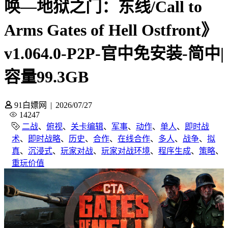
唤—地狱之门：东线/Call to
Arms Gates of Hell Ostfront》
v1.064.0-P2P-官中免安装-简中|
容量99.3GB
91白嫖网
|
2026/07/27
14247
二战
、
俯视
、
关卡编辑
、
军事
、
动作
、
单人
、
即时战
术
、
即时战略
、
历史
、
合作
、
在线合作
、
多人
、
战争
、
拟
真
、
沉浸式
、
玩家对战
、
玩家对战环境
、
程序生成
、
策略
、
重玩价值