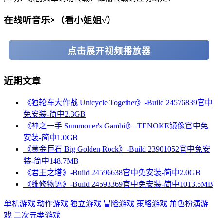
在线听音乐×（看小姐姐√）
点击展开视频播放器
近期文章
《独轮车大作战 Unicycle Together》-Build 24576839官中
免安装-简中2.3GB
《神之一手 Summoner's Gambit》-TENOKE镜像官中免
安装-简中1.0GB
《黄金巨石 Big Golden Rock》-Build 23901052官中免安
装-简中148.7MB
《君王之塔》-Build 24596638官中免安装-简中2.0GB
《维修物语》-Build 24593369官中免安装-简中1013.5MB
单机游戏
动作游戏
独立游戏
冒险游戏
策略游戏
角色扮演游
戏
二次元类游戏