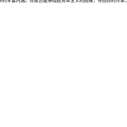
界的丰富内涵。你是否能够战胜资本主义的困难，夺回你的传承