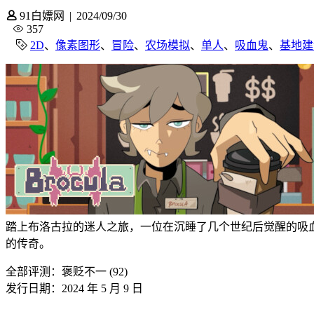
91白嫖网
|
2024/09/30
357
2D
、
像素图形
、
冒险
、
农场模拟
、
单人
、
吸血鬼
、
基地建
踏上布洛古拉的迷人之旅，一位在沉睡了几个世纪后觉醒的吸
的传奇。
全部评测：
褒贬不一 (92)
发行日期：2024 年 5 月 9 日