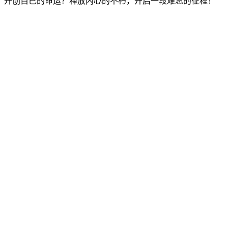
，开创自己的命运？释放内心的不朽，开启一段难忘的征程！