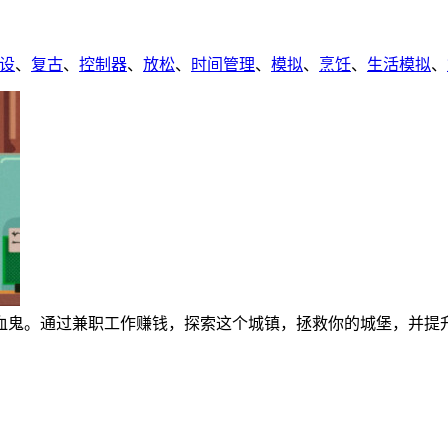
设
、
复古
、
控制器
、
放松
、
时间管理
、
模拟
、
烹饪
、
生活模拟
、
血鬼。通过兼职工作赚钱，探索这个城镇，拯救你的城堡，并提