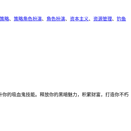
策略
、
策略角色扮演
、
角色扮演
、
资本主义
、
资源管理
、
钓鱼
升你的吸血鬼技能。释放你的黑暗魅力，积累财富，打造你不朽