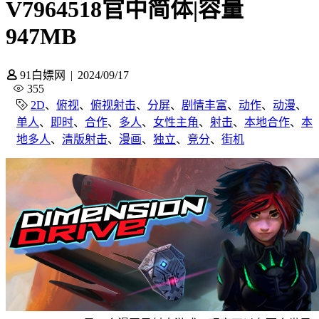
V7964518官中简体|容量
947MB
91白嫖网
|
2024/09/17
355
2D
、
俯视
、
俯视射击
、
分屏
、
剧情丰富
、
动作
、
动漫
、
单人
、
即时
、
合作
、
多人
、
女性主角
、
射击
、
本地合作
、
本
地多人
、
清版射击
、
漫画
、
独立
、
竞分
、
街机