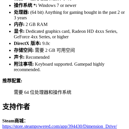
操作系统 *:
Windows 7 or newer
处理器:
(64 bit) Anything for gaming bought in the past 2 or
3 years
内存:
2 GB RAM
显卡:
Dedicated graphics card, Radeon HD 4xxx Series,
GeForce 4xx Series, or higher
DirectX 版本:
9.0c
存储空间:
需要 2 GB 可用空间
声卡:
Recomended
附注事项:
Keyboard supported. Gamepad highly
recommended.
推荐配置:
需要 64 位处理器和操作系统
支持作者
Steam商城：
https://store.steampowered.com/app/394430/Dimension_Drive/