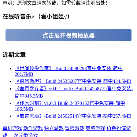
声明：原创文章请勿转载，如需转载请注明出处！
在线听音乐×（看小姐姐√）
点击展开视频播放器
近期文章
《世间顶尖作家》-Build 24586298官中免安装-简中
201.7MB
《疯狗斯坦》-Build 24535607官中免安装-简中434.5MB
《血月幸存者》v0.0.1 hotfix-Build 24558775官中免安装-
简中845.3MB
《伐木时刻》v1.0.3-Build 24370152官中免安装-简中
186.5MB
《放置恶魔》-Build 24562514官中免安装-简中257.4MB
单机游戏
动作游戏
独立游戏
冒险游戏
策略游戏
角色扮演游
戏
二次元类游戏