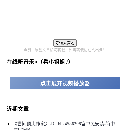
0人喜欢
声明：原创文章请勿转载，如需转载请注明出处！
在线听音乐×（看小姐姐√）
点击展开视频播放器
近期文章
《世间顶尖作家》-Build 24586298官中免安装-简中
201.7MB