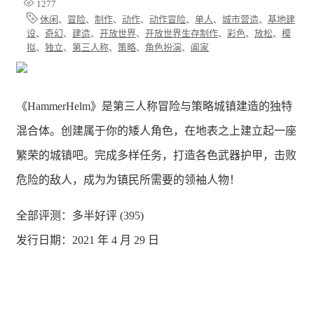
1277
休闲
、
冒险
、
制作
、
动作
、
动作冒险
、
单人
、
城市营造
、
基地建
设
、
奇幻
、
建造
、
开放世界
、
开放世界生存制作
、
彩色
、
放松
、
模
拟
、
独立
、
第三人称
、
策略
、
角色扮演
、
阖家
《HammerHelm》是第三人称冒险与策略城镇建造的独特
混合体。创建属于你的矮人角色，在地表之上建立起一座
繁荣的城镇吧。完成多样任务，打造各色武器护甲，击败
危险的敌人，成为为镇民所需要的领袖人物！
全部评测：
多半好评 (395)
发行日期：2021 年 4 月 29 日