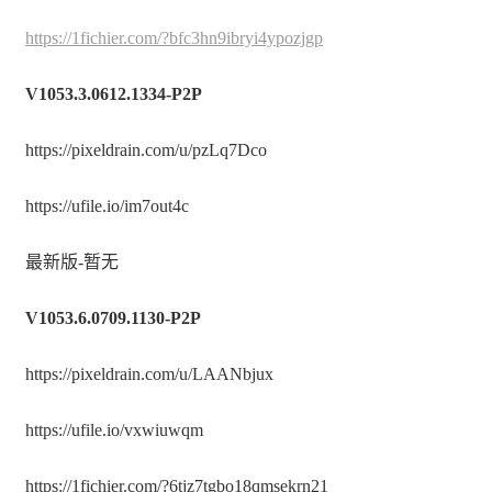
https://1fichier.com/?bfc3hn9ibryi4ypozjgp
V1053.3.0612.1334-P2P
https://pixeldrain.com/u/pzLq7Dco
https://ufile.io/im7out4c
最新版-暂无
V1053.6.0709.1130-P2P
https://pixeldrain.com/u/LAANbjux
https://ufile.io/vxwiuwqm
https://1fichier.com/?6tjz7tgbo18qmsekrn21