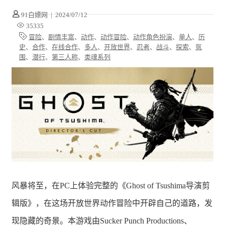
91白嫖网
|
2024/07/12
35335
冒险
、
剧情丰富
、
动作
、
动作冒险
、
动作角色扮演
、
单人
、
历
史
、
合作
、
在线合作
、
多人
、
开放世界
、
忍者
、
战斗
、
探索
、
氛
围
、
潜行
、
第三人称
、
类魂系列
风暴将至，在PC上体验完整的《Ghost of Tsushima导演剪
辑版》，在这场开放世界动作冒险中开辟自己的道路，发
现隐藏的奇景。本游戏由Sucker Punch Productions、