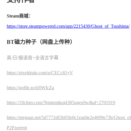
Steam商城：
https://store.steampowered.com/app/2215430/Ghost_of_Tsushima/
BT磁力种子（网盘上传种）
英/日/俄语音+全语言字幕
https://pixeldrain.com/u/CECc81yV
https://gofile.io/d/0WIcZa
https://1fichier.com/?hjptqmtkqjd385ugeu9w&af=2701919
https://megaup.net/5d7772df2b05fe0c1ead4e2e4699e73b/Ghos
P2P.torrent