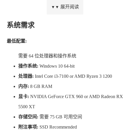
画，带来更为逼真还原的日语发音口型效果。
展开阅读
▼▼
选择动作控制方式：使用有线DualSense™控制器，
体验触觉反馈及自适应扳机……***
系统需求
……也可使用鼠标和键盘，体验可全局定制的控制
最低配置:
项。
触觉反馈：通过DualSense™控制器沉浸式的触觉反
需要 64 位处理器和操作系统
馈控制挥刀。***
操作系统:
Windows 10 64-bit
自适应扳机：利用自适应扳机的阻力，提高弓箭的
处理器:
Intel Core i3-7100 or AMD Ryzen 3 1200
准确性。***
内存:
8 GB RAM
显卡:
NVIDIA GeForce GTX 960 or AMD Radeon RX
* 需要兼容的电脑和显示设备。
5500 XT
** 需要兼容的电脑和显卡。
存储空间:
需要 75 GB 可用空间
*** 需要将控制器进行有线连接，方可在游戏内体验其全
附注事项:
SSD Recommended
部功能。