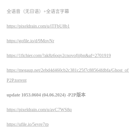
全语音（无日语）+全语言字幕
https://pixeldrain.com/u/iTFbU8b1
https://gofile.io/d/9MovNr
https://1fichier.com/?ak8z6oqv2cnovofjjjbn&af=2701919
https://megaup.net/2ebd4d460cb2c381c25f7c88564fdbfa/Gho
P2P.torrent
update 1053.0604 (04.06.2024) -P2P版本
https://pixeldrain.com/u/avC7WS8q
https://ufile.io/5evre7rp