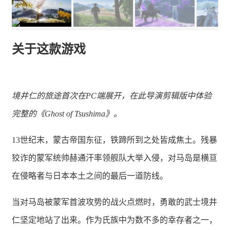
关于这款游戏
境井仁的旅途首次在PC端展开，在此导演剪辑版中体验
完整的《Ghost of Tsushima》。
13世纪末，蒙古帝国东征，铁蹄所到之处皆成焦土。残暴
狡诈的蒙军统帅赫通汗率领舰队大举入侵，对马岛是横亘
在侵略者与日本本土之间的最后一道防线。
当对马岛被蒙军首波攻势的战火点燃时，勇敢的武士境井
仁坚定地站了出来。作为氏族中为数不多的幸存者之一，