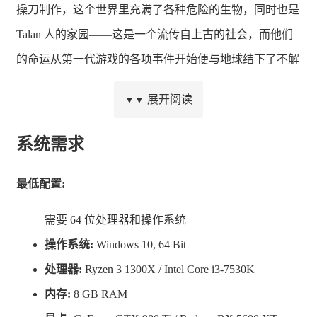
操刀制作，这个世界里充满了各种危险的生物，同时也是
Talan 人的家园——这是一个流传自上古的社会，而他们
的命运从第一代游戏的各项事件开始便与地球结下了不解
之缘。您将扮演刀锋斯莱德，一位前海豹突击队员。他保
展开阅读
▼▼
持着 90 年代那冷峻而又不失幽默性格特点——然而，其
身处的世界已经彻底发生了变化，而他也将同样展现出不
系统需求
一样的面貌。
最低配置:
需要 64 位处理器和操作系统
操作系统:
Windows 10, 64 Bit
处理器:
Ryzen 3 1300X / Intel Core i3-7530K
内存:
8 GB RAM