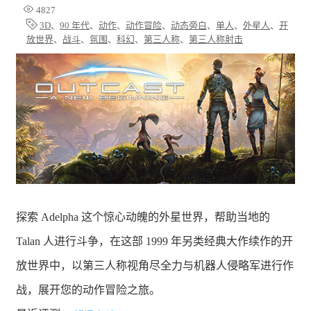
4827
3D
、
90 年代
、
动作
、
动作冒险
、
动态旁白
、
单人
、
外星人
、
开
放世界
、
战斗
、
氛围
、
科幻
、
第三人称
、
第三人称射击
探索 Adelpha 这个惊心动魄的外星世界，帮助当地的
Talan 人进行斗争，在这部 1999 年另类经典大作续作的开
放世界中，以第三人称视角尽全力与机器人侵略军进行作
战，展开您的动作冒险之旅。