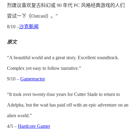
烈建议喜欢复古科幻或 90 年代 PC 风格经典游戏的人们
尝试一下《Outcast》。”
8/10 –
沙克新闻
原文
“A beautiful world and a great story. Excellent soundtrack.
Complex yet easy to follow narrative.”
9/10 –
Gamereactor
“It took over twenty-four years for Cutter Slade to return to
Adelpha, but the wait has paid off with an epic adventure on an
alien world.”
4/5 –
Hardcore Gamer