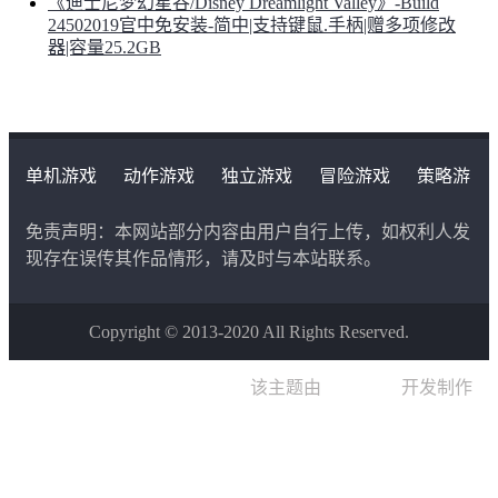
《迪士尼梦幻星谷/Disney Dreamlight Valley》-Build
24502019官中免安装-简中|支持键鼠.手柄|赠多项修改
器|容量25.2GB
单机游戏
动作游戏
独立游戏
冒险游戏
策略游
戏
角色扮演游戏
二次元类游戏
免责声明：本网站部分内容由用户自行上传，如权利人发
现存在误传其作品情形，请及时与本站联系。
Copyright © 2013-2020 All Rights Reserved.
该主题由
晨星博客
开发制作