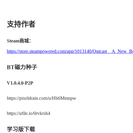
获得上古 Talan 之力，使用其所带来的自然之力摧
毁您的敌人
支持作者
在由初代《Outcast》配乐作曲家，Lennie Moore 所
制作的史诗原声音乐的陪伴下，探索这个精心制作
Steam商城：
的美丽世界
https://store.steampowered.com/app/1013140/Outcast__A_New_B
BT磁力种子
V1.0.4.0-P2P
https://pixeldrain.com/u/Hb6Mmnpw
https://ufile.io/0rvkrsh4
学习版下载