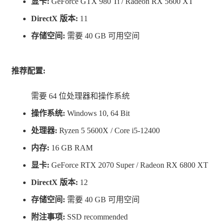
显卡:
GeForce GTX 980 Ti / Radeon RX 5600 XT
DirectX 版本:
11
存储空间:
需要 40 GB 可用空间
为了拯救 Adelpha，您将……
推荐配置:
使用喷气背包进行跳跃、空中冲刺、滑行并快速穿
行在游戏那奇幻的开放世界之中。
需要 64 位处理器和操作系统
组合各种不同的模组创造出独特武器从而击败那些
操作系统:
Windows 10, 64 Bit
机器人入侵者
处理器:
Ryzen 5 5600X / Core i5-12400
按您自己选择的角度和步伐，在这个非线性的游戏
内存:
16 GB RAM
世界中影响整个故事的走向
显卡:
GeForce RTX 2070 Super / Radeon RX 6800 XT
探索这个大无边际的游戏世界，发现隐藏的神庙和
DirectX 版本:
12
危险的野外生物
存储空间:
需要 40 GB 可用空间
了解并熟悉 Talan 社会，同时帮助他们解救村民并
附注事项:
SSD recommended