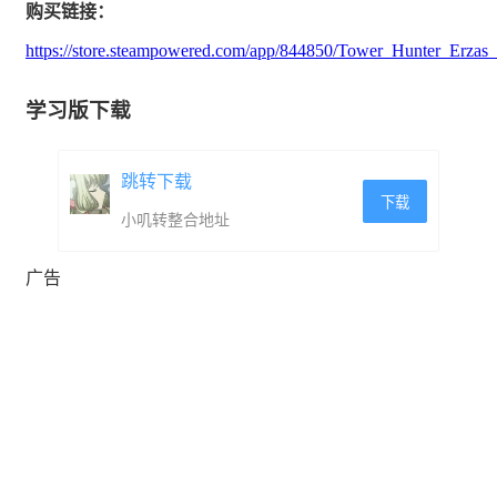
购买链接：
魂味战斗：补给有限，更加强调立回与闪避，不同
https://store.steampowered.com/app/844850/Tower_Hunter_Erzas_T
的招式与武器各有妙用。
学习版下载
每类武器都有独有的连招：轻重组合攻击而形成连
跳转下载
招，输出与闪避相得益彰。
下载
小叽转整合地址
复活恶魔城中经典的指令出招系统：武器技和魔法
广告
需要壹些简单的指令才能触发。
特殊的符文芯片系统：玩家每壹次冒险都对被动技
能的选择和强化的方向进行更多的选择。
执照系统：通过关卡的速度和达成特殊条件可以获
取不同的猎人执照。除了成就展示以外，也会有其