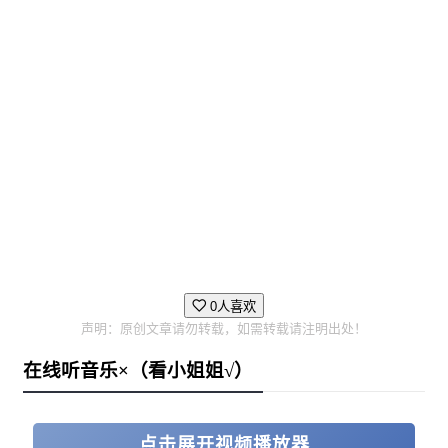
他的作用。
隐藏探索：可被破坏的秘密通道、必须要用对应颜
色钥匙才能开启的封印门，刺激与危险同在。
0人喜欢
声明：原创文章请勿转载，如需转载请注明出处！
在线听音乐×（看小姐姐√）
游戏玩法：
点击展开视频播放器