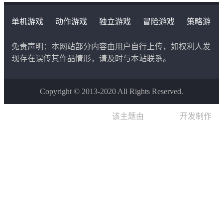
死亡的时候轮回重生，类似re0的设定天生适合Roguelike
单机游戏
动作游戏
独立游戏
冒险游戏
策略游
游戏，得益于这个特殊能力，Erza将可能到达人类未曾探
戏
角色扮演游戏
二次元类游戏
索的领域。
免责声明：本网站部分内容由用户自行上传，如权利人发
现存在误传其作品情形，请及时与本站联系。
Roguelike类游戏的壹大特点就是不会有检查点保存进度，
壹旦死亡就会面临巨大的损失，我们自然也会遵循这个基
Copyright © 2013-2020 All Rights Reserved.
本要点，但是玩家仍然是能够在每次的冒险中积累下壹部
该主题由
晨星博客
开发制作
分资源，这些资源将用来开启更多的技能，让角色能够去
到更广阔的空间，并且变得更加强大。玩家越来越熟练的
操作、反应力和战斗技巧加上获得的更多，更强能力与装
备的主角，将有助于在魔塔中走得更高更远。
本作实际是《魔塔猎人》的第壹部序章，讲述了主角之壹
剑姬Erza成为帝国最年轻少将前的故事，未来会怎样发