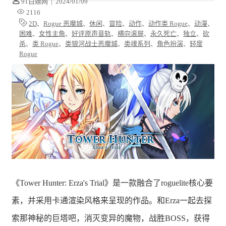
91白嫖网
|
2024/01/09
2116
2D
、
Rogue 恶魔城
、
休闲
、
冒险
、
动作
、
动作类 Rogue
、
动漫
、
困难
、
女性主角
、
好评原声音轨
、
横向滚屏
、
永久死亡
、
独立
、
砍
杀
、
类 Rogue
、
类银河战士恶魔城
、
类魂系列
、
角色扮演
、
轻度
Rogue
《Tower Hunter: Erza's Trial》是一款融合了roguelite核心要
素，并采用卡通渲染风格来呈现的作品。和Erza一起去探
索那神秘的巨塔吧，消灭变异的魔物，战胜BOSS，获得