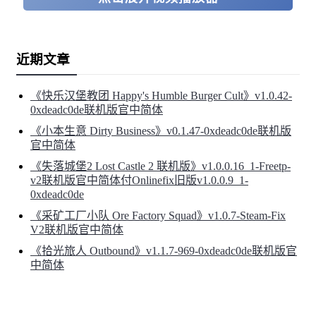
在《魔塔猎人》的世界中，无数的勇者为了这个世界的未
近期文章
解之谜而前往魔塔，他们前赴后继，无数英雄折戟其中。
《快乐汉堡教团 Happy's Humble Burger Cult》v1.0.42-
魔塔内的世界仿佛被壹个调皮的神灵
0xdeadc0de联机版官中简体
所主导，战胜boss之后会有卡片从天
《小本生意 Dirty Business》v0.1.47-0xdeadc0de联机版
官中简体
而降。
《失落城堡2 Lost Castle 2 联机版》v1.0.0.16_1-Freetp-
v2联机版官中简体付Onlinefix旧版v1.0.0.9_1-
帝国根据卡片的稀有度为那些在塔中探险的人们赋予了不
0xdeadc0de
同等级的荣誉猎人执照。猎人执照在帝国中几乎等同于地
《采矿工厂小队 Ore Factory Squad》v1.0.7-Steam-Fix
V2联机版官中简体
位与实力。无数贵族为了地位与荣耀争相前往魔​​塔挑战，
《拾光旅人 Outbound》v1.1.7-969-0xdeadc0de联机版官
但是他们都没有我们的主角Erza那么幸运。
中简体
Erza小时候因为某些事件和魔王建立了契约，得以在面临