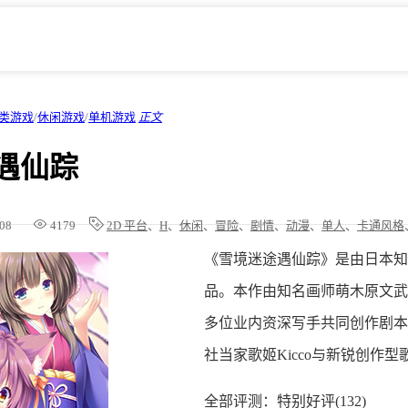
类游戏
/
休闲游戏
/
单机游戏
正文
遇仙踪
/08
4179
2D 平台
、
H
、
休闲
、
冒险
、
剧情
、
动漫
、
单人
、
卡通风格
《雪境迷途遇仙踪》是由日本知名美少
品。本作由知名画师萌木原文武
多位业内资深写手共同创作剧本
社当家歌姬Kicco与新锐创作
全部评测：特别好评(132)