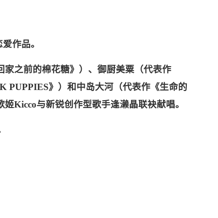
幻恋爱作品。
回家之前的棉花糖》）、御厨美粟（代表作
CK PUPPIES》）和中岛大河（代表作《生命的
Kicco与新锐创作型歌手逢濑晶联袂献唱。
。