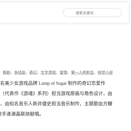
、
喜剧
、
多结局
、
奇幻
、
文字游戏
、
爱情
、
第一人称射击
、
视觉小说
女游戏品牌 Lump of Sugar 制作的奇幻恋爱作
（代表作《游魂》系列）担当游戏原画与角色设计，由
，由知名音乐人新井健史担当音乐制作，主题歌由方糖
型歌手逢濑晶联袂献唱。