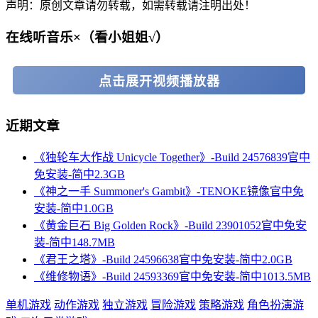
声明：原创文章请勿转载，如需转载请注明出处！
在线听音乐×（看小姐姐√）
点击展开视频播放器
近期文章
《独轮车大作战 Unicycle Together》-Build 24576839官中
免安装-简中2.3GB
《神之一手 Summoner's Gambit》-TENOKE镜像官中免
安装-简中1.0GB
《黄金巨石 Big Golden Rock》-Build 23901052官中免安
装-简中148.7MB
《君王之塔》-Build 24596638官中免安装-简中2.0GB
《维修物语》-Build 24593369官中免安装-简中1013.5MB
单机游戏
动作游戏
独立游戏
冒险游戏
策略游戏
角色扮演游