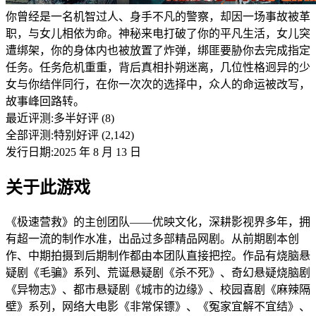
你曾经是一名机智过人、身手不凡的警察，却因一场事故被革
职，与女儿相依为命。神秘来电打破了你的平凡生活，女儿突
遭绑架，你的身体内也被放置了炸弹，绑匪要胁你去完成指定
任务。任务危机重重，背后真相扑朔迷离，几位性格迥异的少
女与你结伴同行，在你一次次的选择中，众人的命运被改写，
故事峰回路转。
最近评测:
多半好评 (8)
全部评测:
特别好评 (2,142)
发行日期:2025 年 8 月 13 日
关于此游戏
《极速营救》的主创团队——优映文化，深耕影视界多年，拥
有超一流的制作水准，出品过多部精品网剧。从前期剧本创
作、中期拍摄到后期制作都由本团队直接把控。作品有烧脑悬
疑剧《毛骗》系列、荒诞悬疑剧《杀不死》、奇幻悬疑烧脑剧
《异物志》、都市悬疑剧《城市的边缘》、校园喜剧《麻辣隔
壁》系列，网络大电影《非常保镖》、《冤家宜解不宜结》、