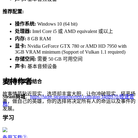
推荐配置:
操作系统:
Windows 10 (64 bit)
处理器:
Intel Core i5 或 AMD equivalent 或以上
内存:
8 GB RAM
显卡:
Nvidia GeForce GTX 780 or AMD HD 7950 with
3GB VRAM minimum (Support of Vulkan 1.1 required)
存储空间:
需要 50 GB 可用空间
声卡:
基本音频设备
支持作者
理想与现实的结合
故事情节贴近现实，选项却丰富大胆，让你冲破现实，惩恶扬
Steam商城
：
https://store.steampowered.com/app/3488970/极速营
善，做自己的英雄，你的选择将决定所有人的命运以及事件的
救/
发展。
学习
备用下载②