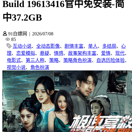
Build 19613416官中免安装-简
中37.2GB
91白嫖网
|
2026/07/08
85
互动小说
、
全动态影像
、
剧情丰富
、
单人
、
多结局
、
心
理
、
恋爱模拟
、
悬疑
、
情感
、
故事架构丰富
、
爱情
、
现代
、
电影式
、
第三人称
、
策略
、
策略角色扮演
、
自选历险体验
、
视觉小说
、
角色扮演