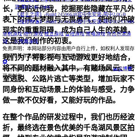
装-简中148.7MB
长，更贴近你我，挖掘那些隐藏在平凡外
《君王之塔》-Build 24596638官中免安装-简中2.0GB
表下的伟大梦想与无畏勇气，使他们冲破
《维修物语》-Build 24593369官中免安装-简中1013.5MB
现实的重重阻碍，成为自己人生的英雄，
单机游戏
动作游戏
独立游戏
冒险游戏
策略游戏
角色扮演游
这是我们创作的初衷。
戏
二次元类游戏
免责声明：本网站部分内容由用户自行上传，如权利人发现存
在误传其作品情形，请及时与本站联系。
我们为了将影视与互动游戏更好地结合，
将不同的题材融入其中，有赌场风云、密
Copyright © 2013-2020 All Rights Reserved.
该主题由
晨星博客
开发制作
室逃脱、公路片逃亡等类型，增加玩家不
同身份和互动场景上的体验与感受，力争
做一款不仅好看，又能好玩的作品。
在整个作品的研发过程中，我们也历经波
折，最终选在景色优美的千岛湖风景区拍