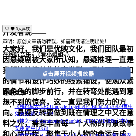
0人喜欢
开发者说——
声明：原创文章请勿转载，如需转载请注明出处！
大家好，我们是优映文化，我们团队最初
在线听音乐×（看小姐姐√）
因悬疑剧被大家所认知，悬疑推理一直是
我们比较擅长的故事类型，通过环环相扣
点击展开视频播放器
的情节和设计巧妙的线索铺设，使观众紧
跟角色的脚步前行，并在转弯处能遇到意
近期文章
想不到的惊喜，这一直是我们努力的方
《独轮车大作战 Unicycle Together》-Build 24576839官中
向。悬疑反转要做到既在情理之中又在意
免安装-简中2.3GB
《神之一手 Summoner's Gambit》-TENOKE镜像官中免
料之外，需要丰富每一个人物的背景故事
安装-简中1.0GB
和心路历程，聚焦于小人物的命运与成
《黄金巨石 Big Golden Rock》-Build 23901052官中免安