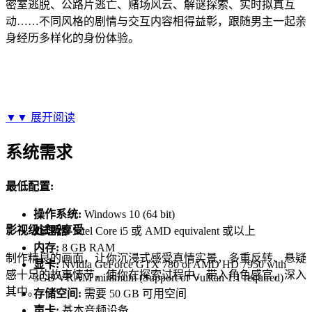
密室逃脱、公路片逃亡、赌场风云、解谜探索、实时拟真互
动……不同风格的剧情与交互内容相得益彰，跟随男主一起亲
身经历多样化的身份体验。
▼▼
展开阅读
系统需求
最低配置:
操作系统:
Windows 10 (64 bit)
影视级试听享受
处理器:
Intel Core i5 或 AMD equivalent 或以上
内存:
8 GB RAM
制作精良的画面，让你沉浸式感受真情实景，多重反转、悬疑
显卡:
Nvidia GeForce GTX 780 or AMD HD 7950 with
感十足的故事情节，使你在探索过程中，带入角色感官，深入
3GB VRAM minimum (Support of Vulkan 1.1 required)
其中。
存储空间:
需要 50 GB 可用空间
声卡:
基本音频设备