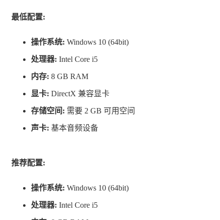
么做背包管理的必要！敌人贴脸了？扔他干嘛，愣着啊！
最低配置:
操作系统:
Windows 10 (64bit)
处理器:
Intel Core i5
内存:
8 GB RAM
显卡:
DirectX 兼容显卡
存储空间:
需要 2 GB 可用空间
声卡:
基本音频设备
武器弹药准备充足了再出门，也别忘记带上美味的食物
（红蘑菇）和其他消耗品获得增益。 等得到神的眷顾
推荐配置:
后，还可以升级各类技能以及解锁新天赋
操作系统:
Windows 10 (64bit)
处理器:
Intel Core i5