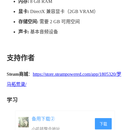
内存:
8 GB RAM
显卡:
DirectX 兼容显卡（2GB VRAM）
存储空间:
需要 2 GB 可用空间
声卡:
基本音频设备
罗马陨落之后，诸神便失去了绝大部分信徒，其神力也随
支持作者
之消弭。供奉祭祀神祇，让神明重返罗马荣光，注意每位
Steam商城
：
https://store.steampowered.com/app/1805320/罗
神明所解锁的增益和技术都各有不同，你和好友的选择至
马拓荒录/
关重要！
学习
备用下载②
下载
小叽转整合地址