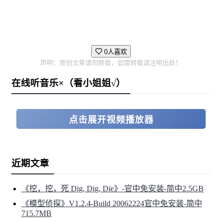
召集你的小队即刻出发！ 解开地牢机关，搜刮战利品，
找到深藏各地的强大boss，配合你和好友各自的独门绝技
打败他们！
0人喜欢
声明：原创文章请勿转载，如需转载请注明出处！
在线听音乐×（看小姐姐√）
点击展开视频播放器
近期文章
《挖，挖，死 Dig, Dig, Die》-官中免安装-简中2.5GB
《模型侦探》V1.2.4-Build 20062224官中免安装-简中
715.7MB