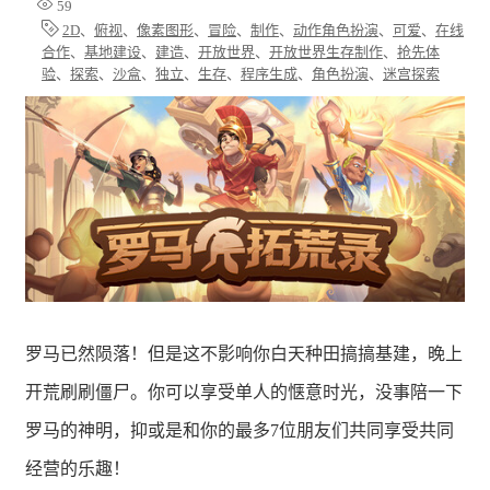
59
2D
、
俯视
、
像素图形
、
冒险
、
制作
、
动作角色扮演
、
可爱
、
在线
合作
、
基地建设
、
建造
、
开放世界
、
开放世界生存制作
、
抢先体
验
、
探索
、
沙盒
、
独立
、
生存
、
程序生成
、
角色扮演
、
迷宫探索
罗马已然陨落！但是这不影响你白天种田搞搞基建，晚上
开荒刷刷僵尸。你可以享受单人的惬意时光，没事陪一下
罗马的神明，抑或是和你的最多7位朋友们共同享受共同
经营的乐趣！