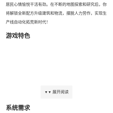
居民心情愉悦干活有劲。在不断的地图探索和研究后，你
将解锁全新配方升级建筑和物流，摆脱人力劳作，实现生
产线自动化拓荒新时代！
游戏特色
展开阅读
▼▼
系统需求
石头木材你可以捡起来,顶头上,放包里或者扔着玩，没什