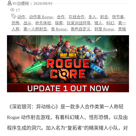
91白嫖网
|
2026/08/01
17
动作
、
动作类 Rogue
、
合作
、
在线合作
、
多人
、
射击
、
快节奏
、
恐怖
、
战斗
、
抢先体验
、
探索
、
玩家对战环境
、
矮人
、
科幻
、
第一
人称
、
第一人称射击
、
类 Rogue
、
角色自定义
、
轻度 Rogue
、
黑暗
《深岩银河：异动核心》是一款多人合作类第一人称轻
Rogue 动作射击游戏，有着科幻矮人、怪形恐惧，以及由
程序生成的洞穴。加入名为“复拓者”的精英矮人小队，对