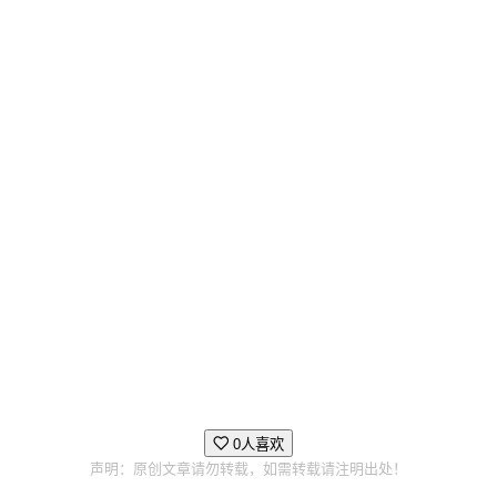
从任务中活着归来只是个开端。调整构筑、升级角色，精
进你的技艺，能够让你的复拓者成为霍星深处的传奇。
丰富的职业定制、深度的角色成长、无尽的配装组合，再
加上深不可测的程序生成洞穴，带来无穷无尽的混乱激
战。
你不会遇到两场完全相同的任务——只需下潜，挖掘，然
后再次下潜。
0人喜欢
声明：原创文章请勿转载，如需转载请注明出处！