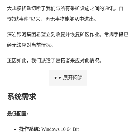
大规模扰动切断了我们与所有采矿设施之间的通讯。自
“黪默事件“以来，再无事物能够从中进出。
深岩银河集团希望立刻收复并恢复矿区作业。常规手段已
经无法应对当前情况。
正因如此，我们派遣了复拓者来应对此情况。
展开阅读
▼▼
系统需求
“复拓者”是深岩银河集团的精英安保部队。行星采矿作业
毕竟是一项十分危险的活动。十字镐固然是崇高的工具，
最低配置:
但有时它也必须成为武器。
操作系统:
Windows 10 64 Bit
多年以来，每当局势需要武力介入；每当谈判不再可行；