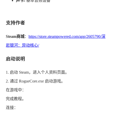
声卡:
基本音频设备
你仅能携带十字镐进入。你需要在采矿设施里搜集任何你
能找得到的武器与装备，并通过采集奇异矿物“菁砚石”来
制造强化升级。
支持作者
Steam商城
：
https://store.steampowered.com/app/2605790/深
岩银河：异动核心/
启动说明
你需要依靠自身的智慧与武器。一路上收集枪械、装备与
强化升级，并在激烈的战斗中善用你那能扭转局面的复拓
1. 启动 Steam，进入个人资料页面。
者臂铠。临场打造你的军火库，尝试种种致命组合，随着
2. 通过 RogueCore.exe 启动游戏。
你在设施内推进越战越强。在星球深处，果断的决策与无
在游戏中：
情的武力将是你生存的关键。一路战过矿区，粉碎沿途遭
完成教程。
遇的任何抵抗。时间至关重要——停留得越久，就会面临
连接：
愈高的压力。