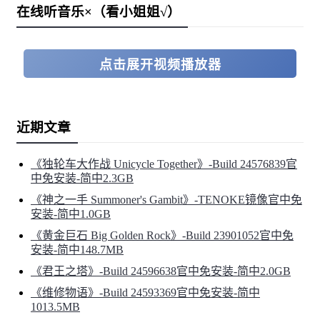
在线听音乐×（看小姐姐√）
觉得可以直面深渊吗？那就立即将《异动核心》加入愿望
单，并联系当地的复拓者征兵中心吧！
点击展开视频播放器
坚定如岩，坚战不息，坚决复拓！
近期文章
《独轮车大作战 Unicycle Together》-Build 24576839官
中免安装-简中2.3GB
《神之一手 Summoner's Gambit》-TENOKE镜像官中免
安装-简中1.0GB
《黄金巨石 Big Golden Rock》-Build 23901052官中免
安装-简中148.7MB
《君王之塔》-Build 24596638官中免安装-简中2.0GB
《维修物语》-Build 24593369官中免安装-简中
1013.5MB