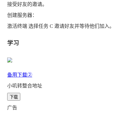
接受好友的邀请。
你们将以四人小队的形式出动，紧密协同至关重要。合作
创建服务器：
共赢，或者只身死去。
激活终端 选择任务 C 邀请好友并等待他们加入。
学习
霍克斯星环境恶劣的深处，孕育着一种恐怖的全新物种：
备用下载②
核生兽科。我们对它们知之甚少，但有一点确凿无疑：这
小叽转整合地址
些生物比我们以往遭遇的任何东西都更具攻击性、更难处
下载
理，也更狡猾。
广告
管理层已将核生兽视为威胁我方持续行动的严重威胁。直
面它们，格杀勿论。