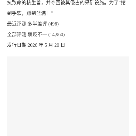
抗致命的核生兽，并夺回被其侵占的采矿设施。为了“挖
到手软，赚到盆满！”
最近评测:
多半差评 (496)
全部评测:
褒贬不一 (14,960)
发行日期:2026 年 5 月 20 日