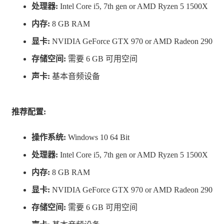
处理器:
Intel Core i5, 7th gen or AMD Ryzen 5 1500X
每当所有其他手段全部失效时，集团便会召集复拓者。
内存:
8 GB RAM
加入复拓者的行列，体验全新的先进武器、尖端装备，以
显卡:
NVIDIA GeForce GTX 970 or AMD Radeon 290
及只有集团精锐才能获得的实验性生物强化。
存储空间:
需要 6 GB 可用空间
声卡:
基本音频设备
来见识见识，为何当其他人都无能为力之时，总会让复拓
者们出马。
推荐配置:
操作系统:
Windows 10 64 Bit
处理器:
Intel Core i5, 7th gen or AMD Ryzen 5 1500X
我们将派遣你深入到集团可及的最深处——这些区域多数
内存:
8 GB RAM
从未被探索。我们希望你能从深入到环境极端的近核区
显卡:
NVIDIA GeForce GTX 970 or AMD Radeon 290
域，并为我们收集重要的信息。
存储空间:
需要 6 GB 可用空间
我们的大多数装备一旦接触到“黪默屏障”便会失灵，因此