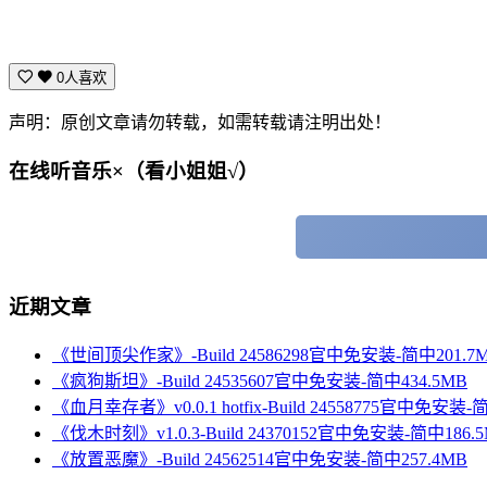
0人喜欢
声明：原创文章请勿转载，如需转载请注明出处！
在线听音乐×（看小姐姐√）
近期文章
《世间顶尖作家》-Build 24586298官中免安装-简中201.7
《疯狗斯坦》-Build 24535607官中免安装-简中434.5MB
《血月幸存者》v0.0.1 hotfix-Build 24558775官中免安装-
《伐木时刻》v1.0.3-Build 24370152官中免安装-简中186.
《放置恶魔》-Build 24562514官中免安装-简中257.4MB