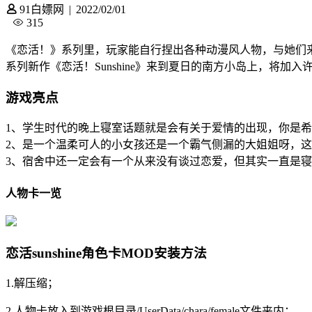
91白嫖网
|
2022/02/01
315
《恋活！》系列里，玩家能自行捏出各种动漫风人物，与她们
系列新作《恋活！Sunshine》来到夏日的南方小岛上，将加
游戏亮点
1、学生时代的晚上寝室话题就是会有关于爱情的出现，你是
2、是一个温柔可人的小女孩还是一个霸气侧漏的大姐姐呀，
3、宿舍中还一定会有一个从来没有谈过恋爱，但其实一直是
人物卡一览
恋活sunshine角色卡MOD安装方法
1.解压缩；
2.人物卡放入到游戏根目录/UserData/chara/female文件夹内；