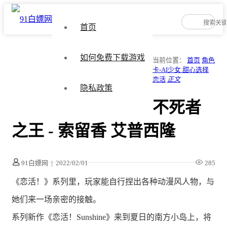
首页
如何免费下载游戏
当前位置：
首页
角色
卡-AI少女 甜心选择
恋活
正文
隐私政策
不死者
之王 - 索留香 艾普西隆
91白嫖网
|
2022/02/01
285
《恋活！》系列里，玩家能自行捏出各种动漫风人物，与
她们来一场亲密的接触。
系列新作《恋活！Sunshine》来到夏日的南方小岛上，将