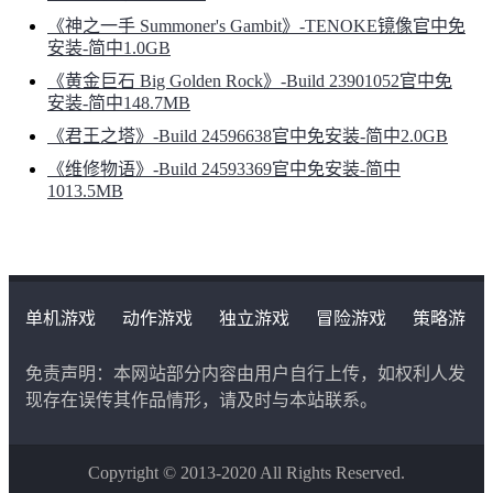
《神之一手 Summoner's Gambit》-TENOKE镜像官中免
安装-简中1.0GB
《黄金巨石 Big Golden Rock》-Build 23901052官中免
安装-简中148.7MB
《君王之塔》-Build 24596638官中免安装-简中2.0GB
《维修物语》-Build 24593369官中免安装-简中
1013.5MB
单机游戏
动作游戏
独立游戏
冒险游戏
策略游
戏
角色扮演游戏
二次元类游戏
免责声明：本网站部分内容由用户自行上传，如权利人发
现存在误传其作品情形，请及时与本站联系。
Copyright © 2013-2020 All Rights Reserved.