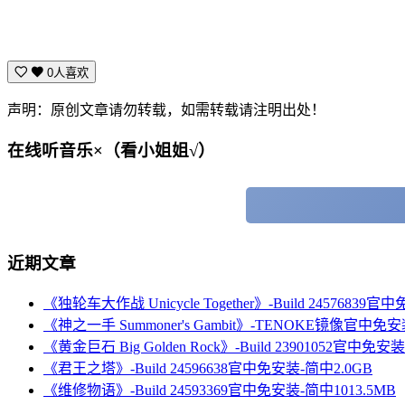
0人喜欢
声明：原创文章请勿转载，如需转载请注明出处！
在线听音乐×（看小姐姐√）
近期文章
《独轮车大作战 Unicycle Together》-Build 24576839
《神之一手 Summoner's Gambit》-TENOKE镜像官中免安
《黄金巨石 Big Golden Rock》-Build 23901052官中免安
《君王之塔》-Build 24596638官中免安装-简中2.0GB
《维修物语》-Build 24593369官中免安装-简中1013.5MB