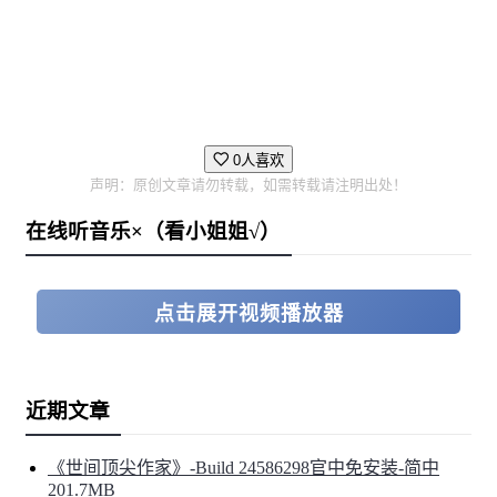
0人喜欢
声明：原创文章请勿转载，如需转载请注明出处！
在线听音乐×（看小姐姐√）
点击展开视频播放器
近期文章
《世间顶尖作家》-Build 24586298官中免安装-简中
201.7MB