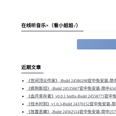
在线听音乐×（看小姐姐√）
近期文章
《世间顶尖作家》-Build 24586298官中免安装-简中
《疯狗斯坦》-Build 24535607官中免安装-简中434
《血月幸存者》v0.0.1 hotfix-Build 24558775官
《伐木时刻》v1.0.3-Build 24370152官中免安装-简
《放置恶魔》-Build 24562514官中免安装-简中257