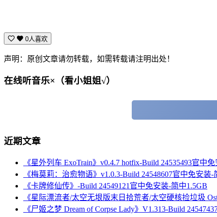
0人喜欢
声明：原创文章请勿转载，如需转载请注明出处！
在线听音乐×（看小姐姐√）
近期文章
《星外列车 ExoTrain》v0.4.7 hotfix-Build 24535493官
《梅莫莉：治愈物语》v1.0.3-Build 24548607官中免安装-
《卡牌修仙传》-Build 24549121官中免安装-简中1.5GB
《星际漂流者/太空无垠版末日拾荒者/太空硬核捡垃圾 Ostranau
《尸姬之梦 Dream of Corpse Lady》V1.313-Build 245