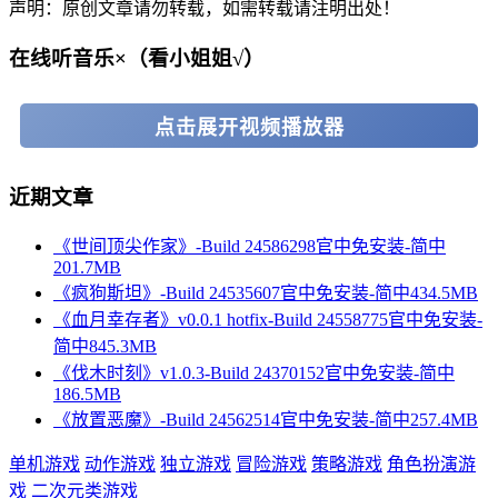
声明：原创文章请勿转载，如需转载请注明出处！
在线听音乐×（看小姐姐√）
点击展开视频播放器
近期文章
《世间顶尖作家》-Build 24586298官中免安装-简中
201.7MB
《疯狗斯坦》-Build 24535607官中免安装-简中434.5MB
《血月幸存者》v0.0.1 hotfix-Build 24558775官中免安装-
简中845.3MB
《伐木时刻》v1.0.3-Build 24370152官中免安装-简中
186.5MB
《放置恶魔》-Build 24562514官中免安装-简中257.4MB
单机游戏
动作游戏
独立游戏
冒险游戏
策略游戏
角色扮演游
戏
二次元类游戏