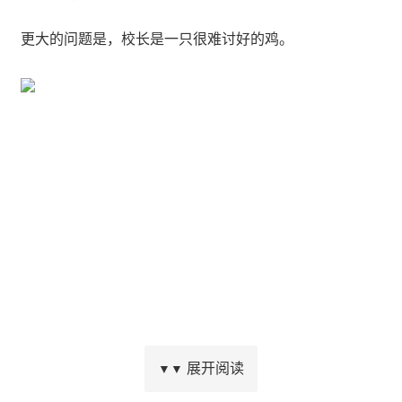
更大的问题是，校长是一只很难讨好的鸡。
亲手把食材摆到大饼上。食材之间会互相影响：辣椒点燃
展开阅读
▼▼
一切、奶酪叠加倍率、相同类别触发连击。摆放位置决定