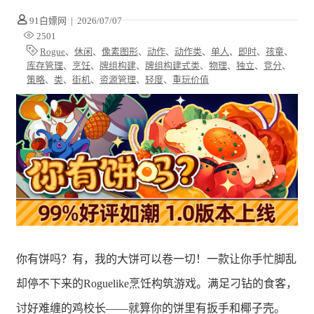
91白嫖网
|
2026/07/07
2501
Rogue
、
休闲
、
像素图形
、
动作
、
动作类
、
单人
、
即时
、
孩童
、
库存管理
、
烹饪
、
牌组构建
、
牌组构建式类
、
物理
、
独立
、
竞分
、
策略
、
类
、
街机
、
资源管理
、
轻度
、
重玩价值
你有饼吗？有，我的大饼可以卷一切！一款让你手忙脚乱
却停不下来的Roguelike烹饪构筑游戏。满足刁钻的食客，
讨好难缠的鸡校长——就算你的饼里有扳手和椰子壳。