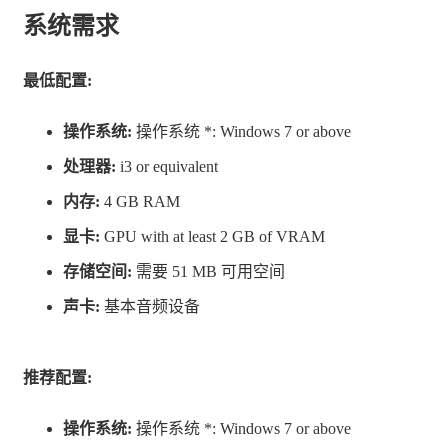
得分高低——而且放下的东西不能再拿起来。
系统需求
高难度下传送带飞速运转，蛋饼会旋转缩小，顾客还会偷
最低配置:
你的食材、往饼里扔垃圾。你需要在混乱中快速决策、精
准操作。
操作系统:
操作系统 *: Windows 7 or above
处理器:
i3 or equivalent
不喜欢时间压力？可以开启回合制模式，用你自己的节奏
内存:
4 GB RAM
享受游戏。
显卡:
GPU with at least 2 GB of VRAM
存储空间:
需要 51 MB 可用空间
声卡:
基本音频设备
推荐配置:
每位顾客都有独特的口味和怪癖。上一秒你还在做经典的
操作系统:
操作系统 *: Windows 7 or above
青椒培根卷饼，下一秒就要往里塞甜甜圈、酸黄瓜和巧克