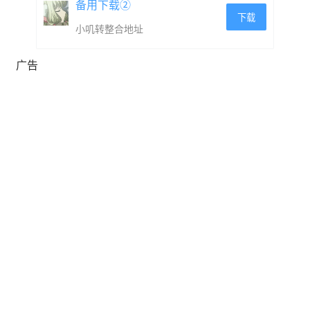
备用下载②
下载
小叽转整合地址
广告
🥄 70+ 顾客特性，每位食客都有自己的口味
🥓 140+ 美味（有时也很离谱）的食材
🥗 90+ 遗物小帮手，解锁更多疯狂组合
🧀 商店系统，扩充你的厨艺军火库