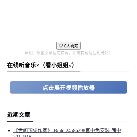
🌶️ ️ 5种不同难度与13种初始套装
0人喜欢
声明：原创文章请勿转载，如需转载请注明出处！
在线听音乐×（看小姐姐√）
点击展开视频播放器
近期文章
《世间顶尖作家》-Build 24586298官中免安装-简中
201.7MB