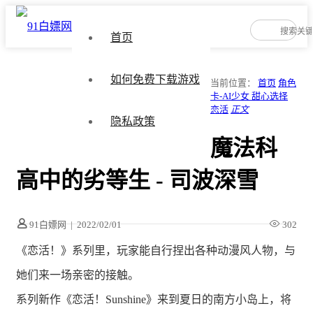
首页
如何免费下载游戏
当前位置：
首页
角色
卡-AI少女 甜心选择
恋活
正文
隐私政策
魔法科
高中的劣等生 - 司波深雪
91白嫖网
|
2022/02/01
302
《恋活！》系列里，玩家能自行捏出各种动漫风人物，与
她们来一场亲密的接触。
系列新作《恋活！Sunshine》来到夏日的南方小岛上，将