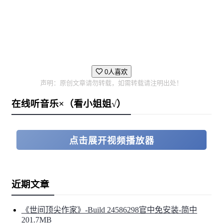
0人喜欢
声明：原创文章请勿转载，如需转载请注明出处！
在线听音乐×（看小姐姐√）
点击展开视频播放器
近期文章
《世间顶尖作家》-Build 24586298官中免安装-简中
201.7MB