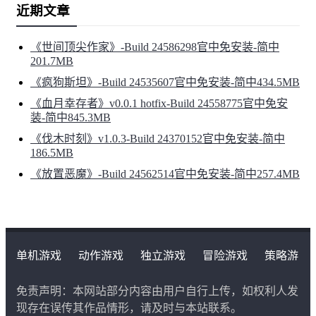
近期文章
《世间顶尖作家》-Build 24586298官中免安装-简中
201.7MB
《疯狗斯坦》-Build 24535607官中免安装-简中434.5MB
《血月幸存者》v0.0.1 hotfix-Build 24558775官中免安
装-简中845.3MB
《伐木时刻》v1.0.3-Build 24370152官中免安装-简中
186.5MB
《放置恶魔》-Build 24562514官中免安装-简中257.4MB
茫茫逐星带上，没什么东西能完好运行，包括你的人造躯
体。《深空梦里人》革新的骰子系统再度回归，并且为续
作进行了相应调整。管理好自己的压力，小心别让它影响
单机游戏
动作游戏
独立游戏
冒险游戏
策略游
你掷骰子时的发挥。处理你的系统中越积越多的故障。硬
戏
角色扮演游戏
二次元类游戏
着头皮赌一把手气，把握好每一个循环的时间。
免责声明：本网站部分内容由用户自行上传，如权利人发
现存在误传其作品情形，请及时与本站联系。