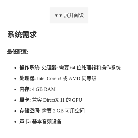
展开阅读
▼▼
系统需求
最低配置:
操作系统:
处理器: 需要 64 位处理器和操作系统
处理器:
Intel Core i3 或 AMD 同等级
要想时刻比追杀你的猎手快一步，你将需要三样东西：撑
内存:
4 GB RAM
得过小行星带航行的飞船，一队精明能干的船员，以及两
显卡:
兼容 DirectX 11 的 GPU
三单来钱的活计。
存储空间:
需要 2 GB 可用空间
声卡:
基本音频设备
飞船是你偷来的。这艘破破烂烂的老旧拖船，早已过了自
己的巅峰岁月，但你也只能凑合着用了。升级飞船，就能