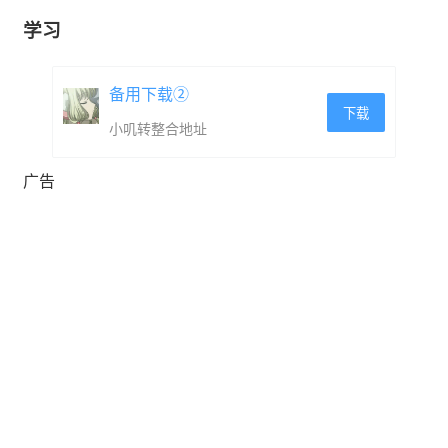
学习
备用下载②
下载
小叽转整合地址
广告
你才刚从大企业的魔爪下逃离出来，却又落入了本地黑帮
头子莱内的控制。你不顾一切改写体内的系统代码，将自