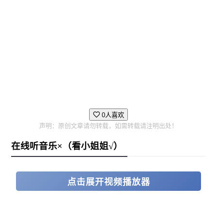
己从奴役中解脱出来；现在，你要拖着一副失灵的身躯、
带着对过去毫无记忆的头脑，背着通缉再度亡命天涯。
这一次每个角色职业都将具备独特的“赌手气”能力，既可
升级，也可按需自订。赌这一把手气，既有机会在面对困
0人喜欢
难的工作时力挽狂澜，也有可能令你陷入万劫不复的危险
声明：原创文章请勿转载，如需转载请注明出处！
境地，一切端看你发动能力的方式和时机。重掷骰子来扭
在线听音乐×（看小姐姐√）
转命运，或者把所有筹码都押在单独一颗骰子上，赌一手
大获全胜。每个职业各有不同的策略可能性。
点击展开视频播放器