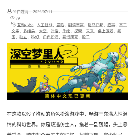
91白嫖网
|
2026/07/11
79
互动小说
、
人工智能
、
冒险
、
剧情丰富
、
反乌托邦
、
叙事
、
基于
文字
、
多结局
、
太空
、
对话
、
手绘
、
探索
、
未来
、
桌上游戏
、
氛
围
、
独立
、
科幻
、
角色扮演
、
赛博朋克
、
骰子
在这款以骰子推动的角色扮演游戏中，畅游于充满人性温
情的科幻世界。你是叛逃仿生人，拖着一副残躯，头上悬