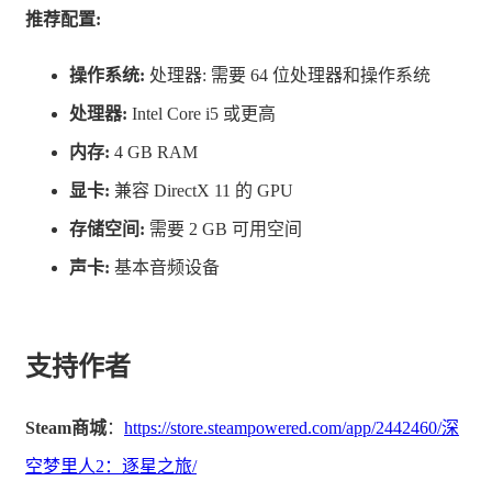
推荐配置:
飞得更远，前往新地点，把飞船从陋室变成温暖的家。
操作系统:
处理器: 需要 64 位处理器和操作系统
你的首位船员是塞拉芬，此人既是和你一同出逃的患难之
处理器:
Intel Core i5 或更高
交，也是颇具实力的驾驶员。但维系长期飞行有大量工作
内存:
4 GB RAM
要做，因此还需要回收工、工程师等各路人才，方可游刃
显卡:
兼容 DirectX 11 的 GPU
有余应对。从暂时的合同工，到轻舟上的新住民，每位角
存储空间:
需要 2 GB 可用空间
色都有自己的故事、技能以及麻烦，挑选船员时可要留个
声卡:
基本音频设备
心眼。
接下了活，就意味着要跑到各种犄角旮旯地，暂时远离逐
支持作者
星带各大枢纽的酒吧商店。这些高风险的工作各有各的挑
战，从探索险恶诡谲的破败废墟、以身试险的抢劫，到小
Steam商城
：
https://store.steampowered.com/app/2442460/深
行星勘测以及飞船维修，你将需要充分调用自己的技能、
空梦里人2：逐星之旅/
船员以及资源，才能完成合同，顺利收钱。