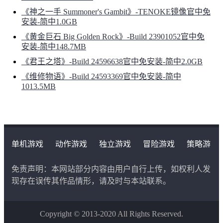
《神之一手 Summoner's Gambit》-TENOKE镜像官中免
安装-简中1.0GB
《黄金巨石 Big Golden Rock》-Build 23901052官中免
安装-简中148.7MB
《君王之塔》-Build 24596638官中免安装-简中2.0GB
《维修物语》-Build 24593369官中免安装-简中
1013.5MB
单机游戏
动作游戏
独立游戏
冒险游戏
策略游
戏
角色扮演游戏
二次元类游戏
免责声明：本网站部分内容由用户自行上传，如权利人发
现存在误传其作品情形，请及时与本站联系。
Copyright © 2013-2020 All Rights Reserved.