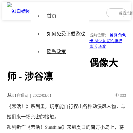
首页
如何免费下载游戏
当前位置：
首页
角色
卡-AI少女 甜心选择
恋活
正文
隐私政策
偶像大
师 - 涉谷凛
91白嫖网
|
2022/02/01
333
《恋活！》系列里，玩家能自行捏出各种动漫风人物，与
她们来一场亲密的接触。
系列新作《恋活！Sunshine》来到夏日的南方小岛上，将