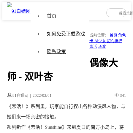
首页
如何免费下载游戏
当前位置：
首页
角色
卡-AI少女 甜心选择
恋活
正文
隐私政策
偶像大
师 - 双叶杏
91白嫖网
|
2022/02/01
341
《恋活！》系列里，玩家能自行捏出各种动漫风人物，与
她们来一场亲密的接触。
系列新作《恋活！Sunshine》来到夏日的南方小岛上，将