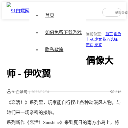
首页
如何免费下载游戏
当前位置：
首页
角色
卡-AI少女 甜心选择
恋活
正文
隐私政策
偶像大
师 - 伊吹翼
91白嫖网
|
2022/02/01
316
《恋活！》系列里，玩家能自行捏出各种动漫风人物，与
她们来一场亲密的接触。
系列新作《恋活！Sunshine》来到夏日的南方小岛上，将