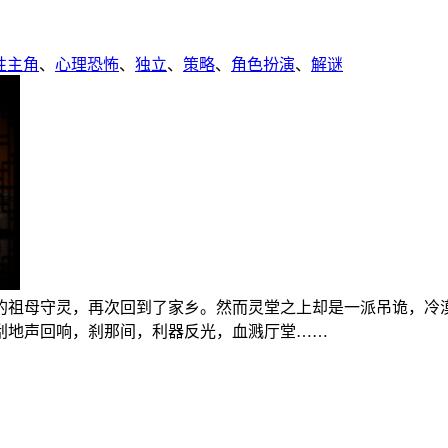
性主角
、
心理恐怖
、
独立
、
策略
、
角色扮演
、
解谜
的祖母守灵，再次回到了家乡。然而灵堂之上却是一派吊诡，冷
刮地声回响，刹那间，利器反光，血溅厅堂……