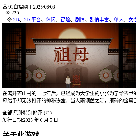
91白嫖网
|
2025/06/08
225
2D
、
2D 平台
、
休闲
、
冒险
、
剧情
、
剧情丰富
、
单人
、
女
在离开芒山村的十七年后，已经成为大学生的小张为了给去世
母赠予却无法打开的神秘铁盒。当大雨倾盆之际，细碎的金属
全部评测:
特别好评 (71)
发行日期:2025 年 6 月 5 日
关于此游戏