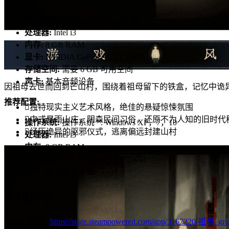
操作系统 *:
Windows XP，7，10
处理器:
Intel i3
内存:
8 GB RAM
显卡:
NVIDIA GeForce GTX 750Ti
存储空间:
需要 6 GB 可用空间
声卡:
基本音频设备
因祖母去世而回到芒山村，围绕着祖母留下的铁盒，记忆中诡
推荐配置:
独特现实主义艺术风格，绝佳的悬疑惊悚氛围
中式暴雨山庄，阴森民间习俗，还原不为人知的旧时代
操作系统:
操作系统 *: Windows XP，7，10
经历诡异的驱邪仪式，逃离偏远封建山村
处理器:
Intel i3
内存:
8 GB RAM
显卡:
NVIDIA GeForce GTX 750Ti
声卡:
基本音频设备
支持作者
Steam商城
：
https://store.steampowered.com/app/3167220/祖母_gra