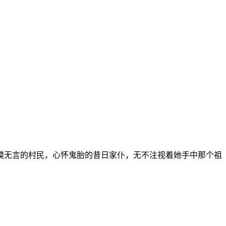
漠无言的村民，心怀鬼胎的昔日家仆，无不注视着她手中那个祖