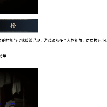
异的村规与仪式缓缓浮现，游戏跟随多个人物视角，层层拨开小
秘辛
ndmother/