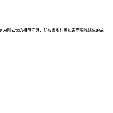
乡为刚去世的祖母守灵，却被当地村民迫害而艰难逃生的故