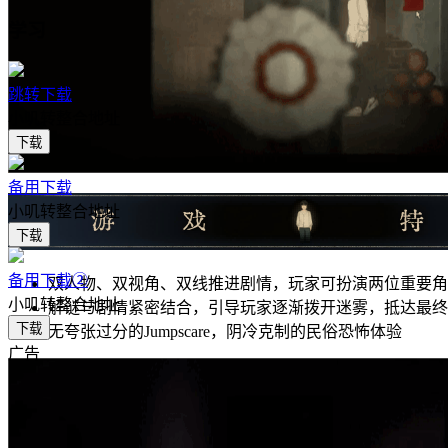
学习
跳转下载
小叽转整合地址
下载
备用下载
小叽转整合地址
下载
备用下载②
双人物、双视角、双线推进剧情，玩家可扮演两位重要角
小叽转整合地址
解谜与剧情紧密结合，引导玩家逐渐拨开迷雾，抵达最终
下载
无夸张过分的Jumpscare，阴冷克制的民俗恐怖体验
广告