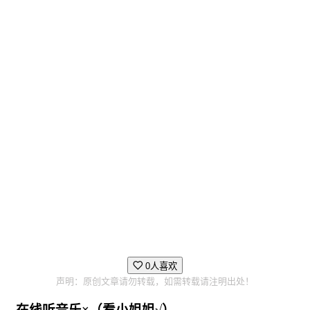
心情！ 搞不好在约会时她会突然想出新的光束……！ ？
没错，约会的真正乐趣在于能够随心所欲地进行！让你们
同心合意，用友情的连段攻击打飞全部敌人吧♪
Coneru的能量暴走模式「RunRun
mode」！
满足一定的条件且心情好的时候，Coneru就会开始暴
走……咳咳，是「RunRun mode」！你能跟上她那既爆炸
又违反物理般的速度和力量吗！？
0人喜欢
声明：原创文章请勿转载，如需转载请注明出处！
在线听音乐×（看小姐姐√）