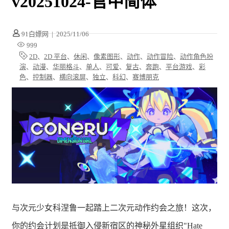
v20251024-官中简体
91白嫖网
|
2025/11/06
999
2D
、
2D 平台
、
休闲
、
像素图形
、
动作
、
动作冒险
、
动作角色扮
演
、
动漫
、
华丽格斗
、
单人
、
可爱
、
复古
、
奔跑
、
平台游戏
、
彩
色
、
控制器
、
横向滚屏
、
独立
、
科幻
、
赛博朋克
与次元少女科涅鲁一起踏上二次元动作约会之旅！这次，
你的约会计划是抵御入侵新宿区的神秘外星组织"Hate