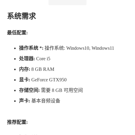
系统需求
最低配置:
操作系统 *:
操作系统: Windows10, Windows11
处理器:
Core i5
内存:
8 GB RAM
「Hate Fruit Company」——他们突然出现在和平的新宿市
显卡:
GeForce GTX950
中！一群带着怪里怪气的活力、还有那半桶水却又令人烦
存储空间:
需要 8 GB 可用空间
厌的暴力行为让居民都深感困扰。而你将会在约会的过程
声卡:
基本音频设备
中一步一步地揭晓背后的目的和谜团…！ ？
武器与光束的协同攻击♪
推荐配置:
你用近战武器攻击， Coneru则能用「Conerun 光束」从远