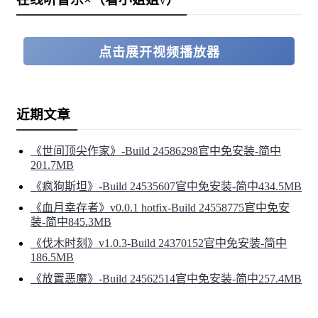
点击展开视频播放器
近期文章
爱说话的Coneru 「Conerun Talk」
《世间顶尖作家》-Build 24586298官中免安装-简中
201.7MB
约会中，Coneru会用言语和声音对各种事物做出反应！毕
《疯狗斯坦》-Build 24535607官中免安装-简中434.5MB
竟，这是一个动作「约会」！与其用苦起脸战斗，不如一
《血月幸存者》v0.0.1 hotfix-Build 24558775官中免安
装-简中845.3MB
边聊天一边微笑地消灭敌人吧♪
《伐木时刻》v1.0.3-Build 24370152官中免安装-简中
186.5MB
《放置恶魔》-Build 24562514官中免安装-简中257.4MB