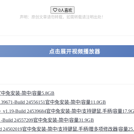
0人喜欢
声明：原创文章请勿转载，如需转载请注明出处！
点击展开视频播放器
8055官中免安装-简中|容量5.8GB
.139671-Build 24556151官中免安装-简中|容量11.0GB
al》v1.19-Build 24539684官中免安装-简中|支持键鼠.手柄|容量17.9
IV》-Build 24557209官中免安装-简中|容量31.9GB
》-Build 24502019官中免安装-简中|支持键鼠.手柄|赠多项修改器|容量25