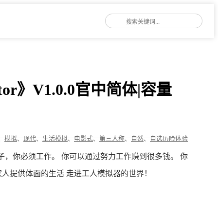
tor》V1.0.0官中简体|容量
、
模拟
、
现代
、
生活模拟
、
电影式
、
第三人称
、
自然
、
自选历险体验
和孩子，你必须工作。 你可以通过努力工作赚到很多钱。 你
家人提供体面的生活 走进工人模拟器的世界！