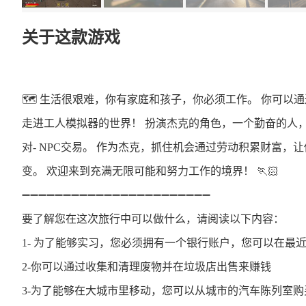
关于这款游戏
🗺️​ 生活很艰难，你有家庭和孩子，你必须工作。 你可
走进工人模拟器的世界！ 扮演杰克的角色，一个勤奋的人，在
对- NPC交易。 作为杰克，抓住机会通过劳动积累财富
变。 欢迎来到充满无限可能和努力工作的境界！ 🏃🏻​
➖​➖​➖​➖​➖​➖​➖​➖​➖​➖​➖​➖​➖​➖​➖​➖​➖​➖​➖​➖​➖​➖​➖​
要了解您在这次旅行中可以做什么，请阅读以下内容：
1- 为了能够实习，您必须拥有一个银行账户，您可以在最近
2-你可以通过收集和清理废物并在垃圾店出售来赚钱
3-为了能够在大城市里移动，您可以从城市的汽车陈列室购