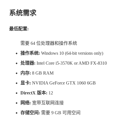
9-快速旅行🎑​
系统需求
10-银行系统💰​
➖​➖​➖​➖​➖​➖​➖​➖​➖​➖​➖​➖​➖​➖​➖​➖​➖​➖​➖​➖​➖​➖​➖​
最低配置:
🎮​ 我们计划添加更多游戏功能，例如
需要 64 位处理器和操作系统
1-汽车愿望🚚​🏍️​
操作系统:
Windows 10 (64-bit versions only)
2- 员工🧑‍🌾​🕵️​👩‍🌾​👷​
处理器:
Intel Core i5-3570K or AMD FX-8310
3- 房地产业务🏩​🏠​
内存:
8 GB RAM
4- 车辆服务🚜​🚛​🛻​
显卡:
NVIDIA GeForce GTX 1060 6GB
5- 开采和销售石油
DirectX 版本:
12
和更多......
网络:
宽带互联网连接
➖​➖​➖​➖​➖​➖​➖​➖​➖​➖​➖​➖​➖​➖​➖​➖​➖​➖​➖​➖​➖​➖​➖​
存储空间:
需要 9 GB 可用空间