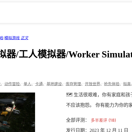
戏
/
模拟游戏
正文
/工人模拟器/Worker Simula
觉
、
动作冒险
、
单人
、
卡通
、
基地建设
、
库存管理
、
开放世界
、
抢先体验
、
拟真
🗺️​ 生活很艰难，你有家庭
不应该抱怨。 你有能力为你的
全部评测：
多半差评 (18)
发行日期：2023 年 12 月 11 日