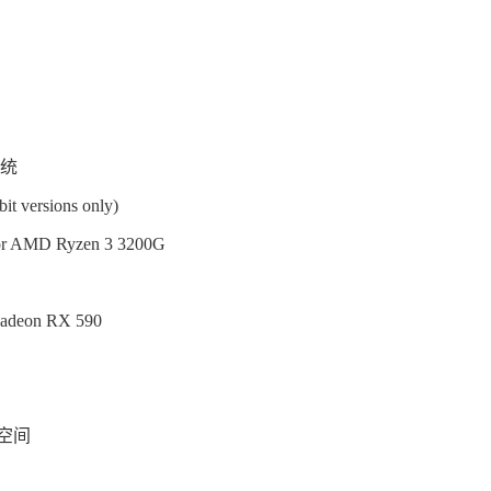
系统
t versions only)
 or AMD Ryzen 3 3200G
Radeon RX 590
用空间