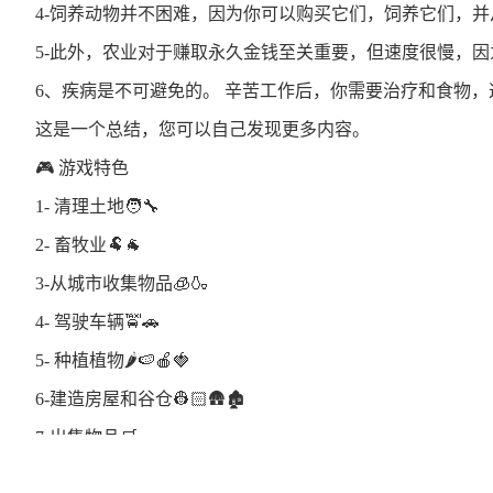
4-饲养动物并不困难，因为你可以购买它们，饲养它们，
5-此外，农业对于赚取永久金钱至关重要，但速度很慢，
6、疾病是不可避免的。 辛苦工作后，你需要治疗和食物
这是一个总结，您可以自己发现更多内容。
🎮​ 游戏特色
1- 清理土地​🧑‍🔧​
2- 畜牧业🐏​🐐​
3-从城市收集物品🧊​🍶​
4- 驾驶车辆🚖​🚗​
5- 种植植物🌶️​🍉​🍎​🍓​
6-建造房屋和谷仓👷🏻​🛖​🏚️​
7-出售物品🛒​
8- 玩家状态🍹​🍗​❤️​