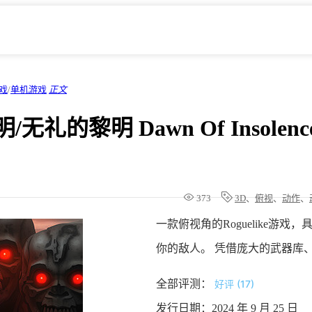
戏
/
单机游戏
正文
无礼的黎明 Dawn Of Insole
373
3D
、
俯视
、
动作
、
一款俯视角的Roguelike
你的敌人。 凭借庞大的武器库
全部评测：
好评 (17)
发行日期：2024 年 9 月 25 日