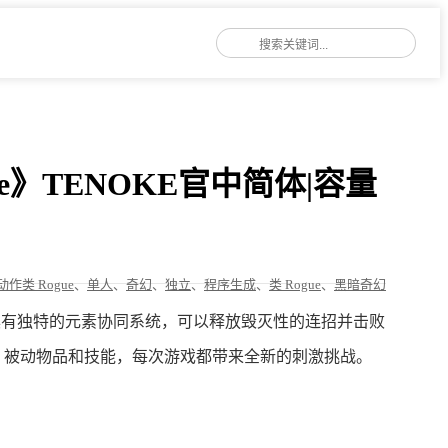
nce》TENOKE官中简体|容量
动作类 Rogue
、
单人
、
奇幻
、
独立
、
程序生成
、
类 Rogue
、
黑暗奇幻
游戏，具有独特的元素协同系统，可以释放毁灭性的连招并击败
、被动物品和技能，每次游戏都带来全新的刺激挑战。