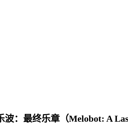
章（Melobot: A Last So