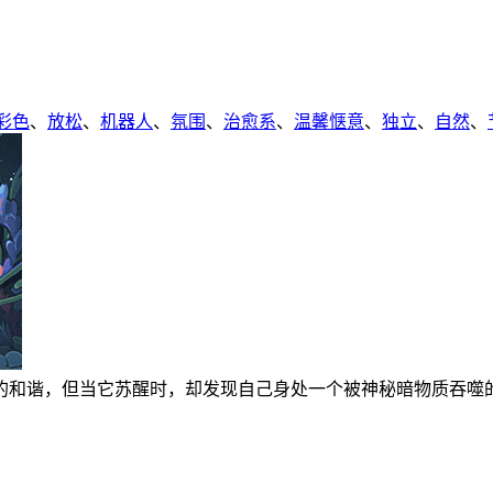
彩色
、
放松
、
机器人
、
氛围
、
治愈系
、
温馨惬意
、
独立
、
自然
、
的和谐，但当它苏醒时，却发现自己身处一个被神秘暗物质吞噬