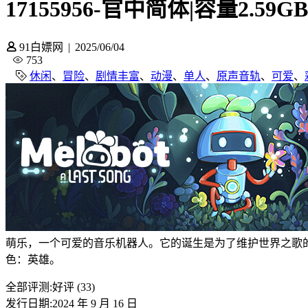
17155956-官中简体|容量2.59GB
91白嫖网
|
2025/06/04
753
休闲
、
冒险
、
剧情丰富
、
动漫
、
单人
、
原声音轨
、
可爱
、
萌乐，一个可爱的音乐机器人。它的诞生是为了维护世界之歌
色：英雄。
全部评测:
好评 (33)
发行日期:2024 年 9 月 16 日