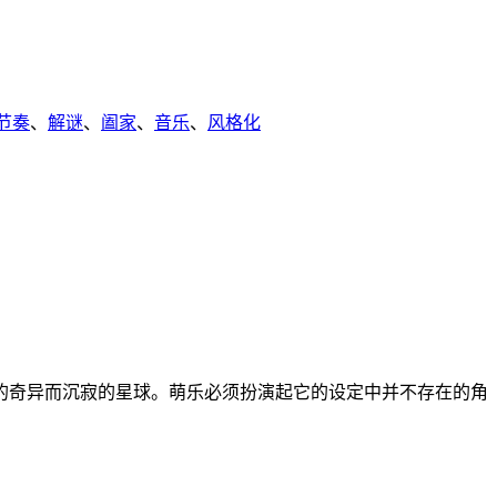
节奏
、
解谜
、
阖家
、
音乐
、
风格化
的奇异而沉寂的星球。萌乐必须扮演起它的设定中并不存在的角