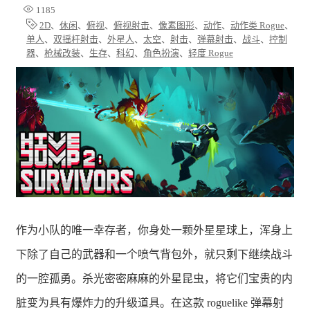
1185
2D
、
休闲
、
俯视
、
俯视射击
、
像素图形
、
动作
、
动作类 Rogue
、
单人
、
双摇杆射击
、
外星人
、
太空
、
射击
、
弹幕射击
、
战斗
、
控制
器
、
枪械改装
、
生存
、
科幻
、
角色扮演
、
轻度 Rogue
作为小队的唯一幸存者，你身处一颗外星星球上，浑身上
下除了自己的武器和一个喷气背包外，就只剩下继续战斗
的一腔孤勇。杀光密密麻麻的外星昆虫，将它们宝贵的内
脏变为具有爆炸力的升级道具。在这款 roguelike 弹幕射