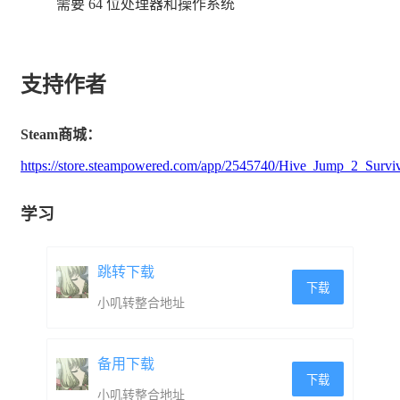
永久升级道具——解锁永久技能，让你的跳跃者在
需要 64 位处理器和操作系统
每局一开始就获得领先优势。
支持作者
Steam商城：
https://store.steampowered.com/app/2545740/Hive_Jump_2_Surviv
学习
跳转下载
下载
小叽转整合地址
备用下载
下载
小叽转整合地址