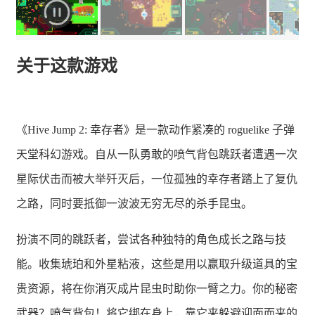
关于这款游戏
《Hive Jump 2: 幸存者》是一款动作紧凑的 roguelike 子弹
天堂科幻游戏。自从一队勇敢的喷气背包跳跃者遭遇一次
星际伏击而被大举歼灭后，一位孤独的幸存者踏上了复仇
之路，同时要抵御一波波无穷无尽的杀手昆虫。
扮演不同的跳跃者，尝试各种独特的角色成长之路与技
能。收集琥珀和外星粘液，这些是用以赢取升级道具的宝
贵资源，将在你消灭成片昆虫时助你一臂之力。你的秘密
武器？喷气背包！将它绑在身上，靠它来躲避迎面而来的