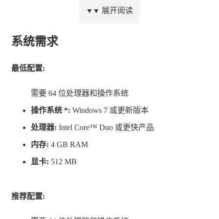
展开阅读
▼▼
开火，或者亲自瞄准以更好地控制混乱局面。
多位跳跃者意味着消灭昆虫的方式不止一种——在
系统需求
多种选择下，每位跳跃者都有各自独特的属性，这
决定了他们的速度、射速和生命值等等。
最低配置:
自定义你的跳跃者——赢得武器、升级道具和增强
需要 64 位处理器和操作系统
道具，比如它们能让你自动瞄准敌人以及增加你的
操作系统 *:
Windows 7 或更新版本
生命值上限，让你打造出终极士兵。
处理器:
Intel Core™ Duo 或更快产品
背着喷气背包跳跃——利用你的喷气背包来躲避敌
内存:
4 GB RAM
人和在游戏环境中移动并搜寻蜂巢。
显卡:
512 MB
HSA 商店——将敌人的内脏转换成货币，用来兑换
“粘液”以获得武器、功能和不同稀有度的圣物。获
推荐配置:
取宝贵的琥珀（Amber）以永久升级角色体能。