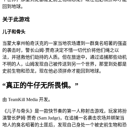
回到地球。
关于此游戏
儿子和骨头
当蒙大拿州帕奇沃克的一家当地农场遭到一群臭名昭著的强盗
的袭击时，警长山姆·贾奇决定不惜一切代价将他们绳之以
法，并拯救他们劫持的人质。但在旅途中，通过追捕那些动机
不明的人，山姆发现自己被传送到另一个世界，那里到处都是
史前生物和恐龙，现在他必须拼命才能回到地球。
“真正的牛仔无所畏惧。”
由 TeamKill Media 开发。
《儿子与骨头》是一款快节奏的第一人称射击游戏，玩家将扮
演警长萨姆·贾奇 (Sam Judge)，在追捕一名袭击农场并绑架当
地人的臭名昭著的土匪后，发现自己身处一个被史前生物和恐