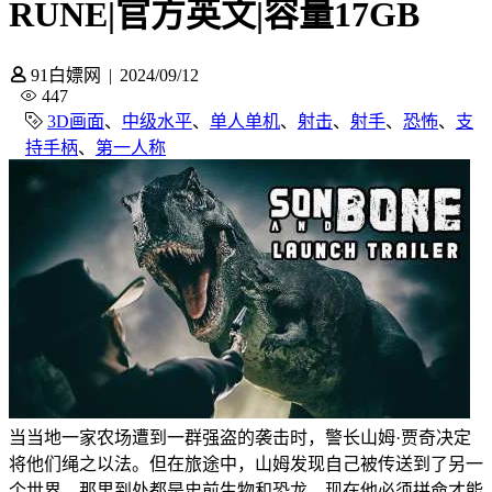
RUNE|官方英文|容量17GB
91白嫖网
|
2024/09/12
447
3D画面
、
中级水平
、
单人单机
、
射击
、
射手
、
恐怖
、
支
持手柄
、
第一人称
当当地一家农场遭到一群强盗的袭击时，警长山姆·贾奇决定
将他们绳之以法。但在旅途中，山姆发现自己被传送到了另一
个世界，那里到处都是史前生物和恐龙，现在他必须拼命才能