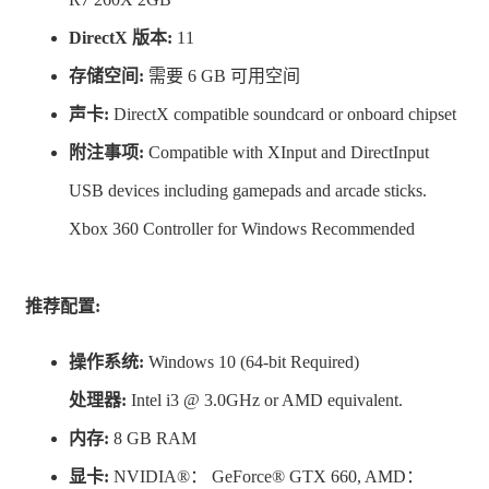
DirectX 版本:
11
存储空间:
需要 6 GB 可用空间
声卡:
DirectX compatible soundcard or onboard chipset
附注事项:
Compatible with XInput and DirectInput
USB devices including gamepads and arcade sticks.
Xbox 360 Controller for Windows Recommended
推荐配置:
操作系统:
Windows 10 (64-bit Required)
处理器:
Intel i3 @ 3.0GHz or AMD equivalent.
内存:
8 GB RAM
显卡:
NVIDIA®： GeForce® GTX 660, AMD：