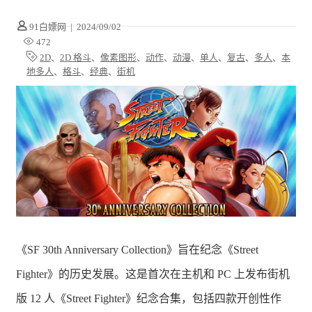
91白嫖网
|
2024/09/02
472
2D
、
2D 格斗
、
像素图形
、
动作
、
动漫
、
单人
、
复古
、
多人
、
本
地多人
、
格斗
、
经典
、
街机
《SF 30th Anniversary Collection》旨在纪念《Street
Fighter》的历史发展。这是首次在主机和 PC 上发布街机
版 12 人《Street Fighter》纪念合集，包括四款开创性作