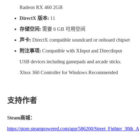
Radeon RX 460 2GB
DirectX 版本:
11
存储空间:
需要 6 GB 可用空间
声卡:
DirectX compatible soundcard or onboard chipset
附注事项:
Compatible with XInput and DirectInput
USB devices including gamepads and arcade sticks.
Xbox 360 Controller for Windows Recommended
支持作者
Steam商城：
https://store.steampowered.com/app/586200/Street_Fighter_30th_A