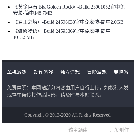
《黄金巨石 Big Golden Rock》-Build 23901052官中免
安装-简中148.7MB
《君王之塔》-Build 24596638官中免安装-简中2.0GB
《维修物语》-Build 24593369官中免安装-简中
1013.5MB
单机游戏
动作游戏
独立游戏
冒险游戏
策略游
戏
角色扮演游戏
二次元类游戏
免责声明：本网站部分内容由用户自行上传，如权利人发
现存在误传其作品情形，请及时与本站联系。
Copyright © 2013-2020 All Rights Reserved.
该主题由
晨星博客
开发制作