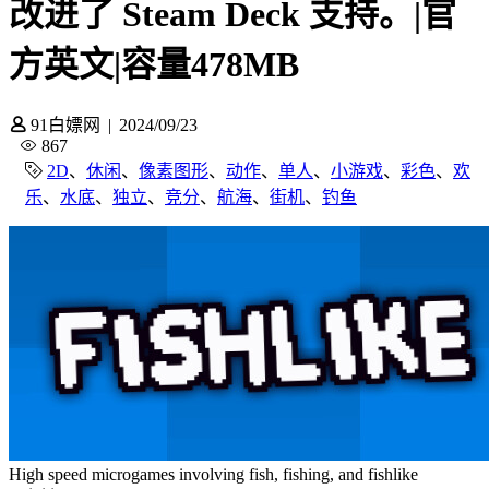
改进了 Steam Deck 支持。|官
方英文|容量478MB
91白嫖网
|
2024/09/23
867
2D
、
休闲
、
像素图形
、
动作
、
单人
、
小游戏
、
彩色
、
欢
乐
、
水底
、
独立
、
竞分
、
航海
、
街机
、
钓鱼
High speed microgames involving fish, fishing, and fishlike