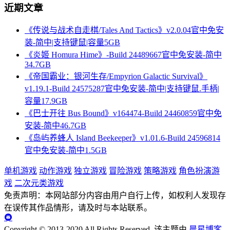
近期文章
《传说与战术自走棋/Tales And Tactics》v2.0.04官中免安
装-简中|支持键鼠|容量5GB
《炎姬 Homura Hime》-Build 24489667官中免安装-简中
34.7GB
《帝国霸业：银河生存/Empyrion Galactic Survival》
v1.19.1-Build 24575287官中免安装-简中|支持键鼠.手柄|
容量17.9GB
《巴士开往 Bus Bound》v164474-Build 24460859官中免
安装-简中46.7GB
《岛屿养蜂人 Island Beekeeper》v1.01.6-Build 24596814
官中免安装-简中1.5GB
单机游戏
动作游戏
独立游戏
冒险游戏
策略游戏
角色扮演游
戏
二次元类游戏
免责声明：本网站部分内容由用户自行上传，如权利人发现存
在误传其作品情形，请及时与本站联系。
Copyright © 2013-2020 All Rights Reserved.
该主题由
晨星博客