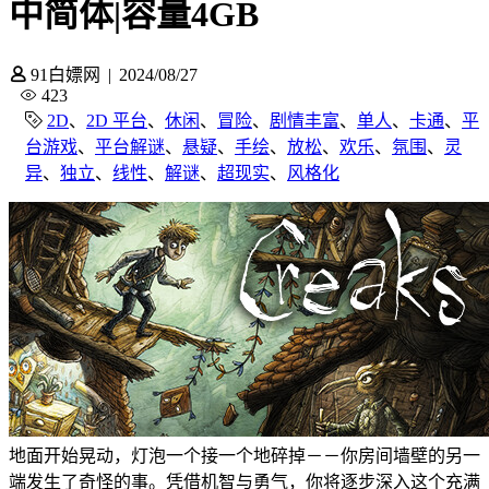
中简体|容量4GB
91白嫖网
|
2024/08/27
423
2D
、
2D 平台
、
休闲
、
冒险
、
剧情丰富
、
单人
、
卡通
、
平
台游戏
、
平台解谜
、
悬疑
、
手绘
、
放松
、
欢乐
、
氛围
、
灵
异
、
独立
、
线性
、
解谜
、
超现实
、
风格化
地面开始晃动，灯泡一个接一个地碎掉－－你房间墙壁的另一
端发生了奇怪的事。凭借机智与勇气，你将逐步深入这个充满