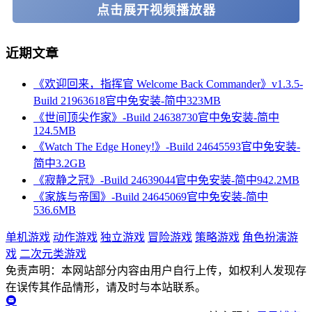
点击展开视频播放器
近期文章
《欢迎回来，指挥官 Welcome Back Commander》v1.3.5-
Build 21963618官中免安装-简中323MB
《世间顶尖作家》-Build 24638730官中免安装-简中
124.5MB
《Watch The Edge Honey!》-Build 24645593官中免安装-
简中3.2GB
《寂静之冠》-Build 24639044官中免安装-简中942.2MB
《家族与帝国》-Build 24645069官中免安装-简中
536.6MB
单机游戏
动作游戏
独立游戏
冒险游戏
策略游戏
角色扮演游
戏
二次元类游戏
免责声明：本网站部分内容由用户自行上传，如权利人发现存
在误传其作品情形，请及时与本站联系。