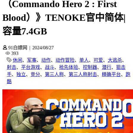
（Commando Hero 2 : First
Blood）》TENOKE官中简体|
容量7.4GB
91白嫖网
|
2024/08/27
393
休闲
、
军事
、
动作
、
动作冒险
、
单人
、
可爱
、
大逃杀
、
射击
、
平台游戏
、
战斗
、
抢先体验
、
控制器
、
潜行
、
狙击
手
、
独立
、
竞分
、
第三人称
、
第三人称射击
、
精确平台
、
跑
酷