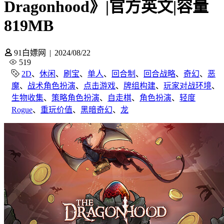
Dragonhood》|官方英文|容量
819MB
91白嫖网
|
2024/08/22
519
2D
、
休闲
、
刷宝
、
单人
、
回合制
、
回合战略
、
奇幻
、
恶
魔
、
战术角色扮演
、
点击游戏
、
牌组构建
、
玩家对战环境
、
生物收集
、
策略角色扮演
、
自走棋
、
角色扮演
、
轻度
Rogue
、
重玩价值
、
黑暗奇幻
、
龙