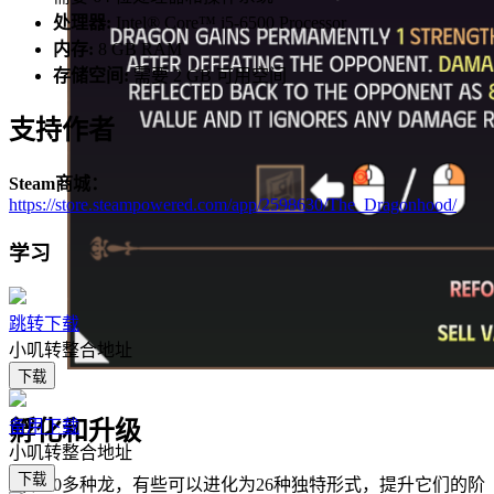
处理器:
Intel® Core™ i5-6500 Processor
内存:
8 GB RAM
存储空间:
需要 2 GB 可用空间
支持作者
Steam商城：
https://store.steampowered.com/app/2598630/The_Dragonhood/
学习
跳转下载
小叽转整合地址
下载
备用下载
孵化和升级
小叽转整合地址
下载
发现30多种龙，有些可以进化为26种独特形式，提升它们的阶