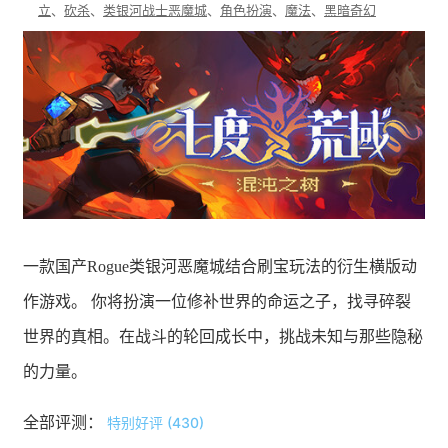
立
、
砍杀
、
类银河战士恶魔城
、
角色扮演
、
魔法
、
黑暗奇幻
一款国产Rogue类银河恶魔城结合刷宝玩法的衍生横版动
作游戏。 你将扮演一位修补世界的命运之子，找寻碎裂
世界的真相。在战斗的轮回成长中，挑战未知与那些隐秘
的力量。
全部评测：
特别好评 (430)