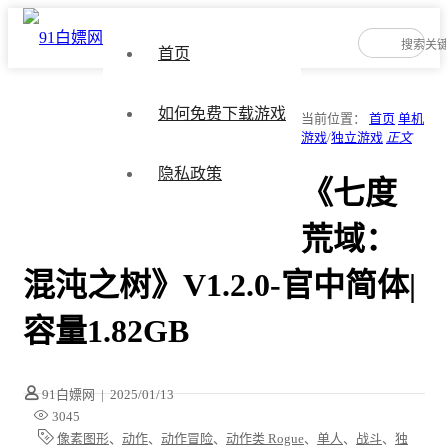
首页
如何免费下载游戏
当前位置：
首页
单机
游戏
/
独立游戏
正文
隐私政策
《七度
荒域：
混沌之树》V1.2.0-官中简体|
容量1.82GB
91白嫖网
|
2025/01/13
3045
像素图形
、
动作
、
动作冒险
、
动作类 Rogue
、
单人
、
战斗
、
独