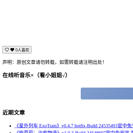
0人喜欢
声明：原创文章请勿转载，如需转载请注明出处！
在线听音乐×（看小姐姐√）
近期文章
《星外列车 ExoTrain》v0.4.7 hotfix-Build 24535493官
《梅莫莉：治愈物语》v1.0.3-Build 24548607官中免安装-