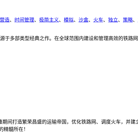
营造
、
时间管理
、
极简主义
、
模拟
、
沙盒
、
火车
、
独立
、
策略
、
亨游戏，灵感来源于多部类型经典之作。在全球范围内建设和管理高效
峰期间打造繁荣昌盛的运输帝国，优化铁路网、调度火车，并建
ds!》的精髓所在！