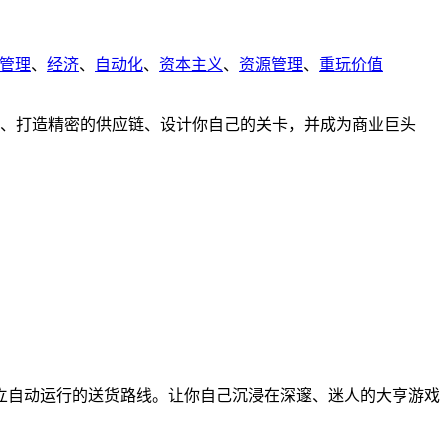
管理
、
经济
、
自动化
、
资本主义
、
资源管理
、
重玩价值
的铁路网、打造精密的供应链、设计你自己的关卡，并成为商业巨头
立自动运行的送货路线。让你自己沉浸在深邃、迷人的大亨游戏