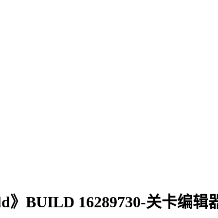
orld》BUILD 16289730-关卡