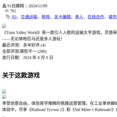
91白嫖网
|
2024/11/09
761
3D
、
交通运输
、
俯视
、
关卡编辑
、
单人
、
在线合作
、
城市
《Train Valley World》是一款引人入胜的运输大
——无论单枪匹马还是多人游玩！
最近评测：
多半好评 (4)
全部评测:
褒贬不一 (296)
发行日期：2024 年 8 月 9 日
关于这款游戏
享受创意自由，体验易学难精的铁路运营管理。在工业革命巅
体验中，尽享《Railroad Tycoon 2》和《Sid Meier’s Railroa