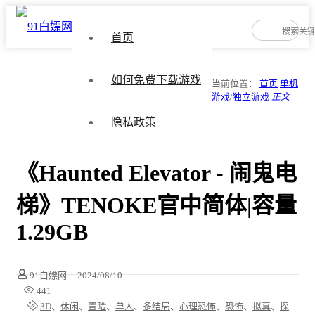
首页
如何免费下载游戏
当前位置：
首页
单机
游戏
/
独立游戏
正文
隐私政策
《Haunted Elevator - 闹鬼电
梯》TENOKE官中简体|容量
1.29GB
91白嫖网
|
2024/08/10
441
3D
、
休闲
、
冒险
、
单人
、
多结局
、
心理恐怖
、
恐怖
、
拟真
、
探