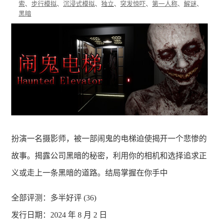
索
、
步行模拟
、
沉浸式模拟
、
独立
、
突发惊吓
、
第一人称
、
解谜
、
黑暗
扮演一名摄影师，被一部闹鬼的电梯迫使揭开一个悲惨的
故事。揭露公司黑暗的秘密，利用你的相机和选择追求正
义或走上一条黑暗的道路。结局掌握在你手中
全部评测：
多半好评 (36)
发行日期：2024 年 8 月 2 日