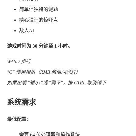
简单但独特的谜题
精心设计的惊吓点
敌人AI
游戏时间为 30 分钟至 1 小时。
WASD 步行
"C" 使用相机（RMB 激活闪光灯）
如果出现 "矮小 "或 "蹲下"，按 CTRL 取消蹲下
系统需求
最低配置:
需要 64 位处理器和操作系统