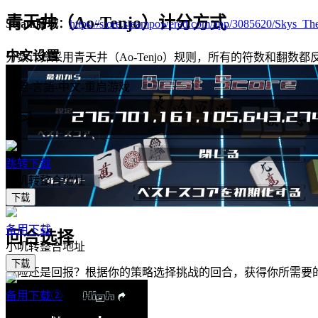
青天井（Ao-Tenjo）计分方式
Steam商城：
https://store.steampowered.com/app/3085620/Skys
中文设置
分数计算采用青天井（Ao-Tenjo）规则，所有的符数和翻数
設定-言語-中文-重启游戏
学习
跳转下载
小叽转整合地址
下载
备用下载
回合选择
小叽转整合地址
下载
风险还是回报？根据你的策略选择挑战的回合，获得你所需要
备用下载②
小叽转整合地址