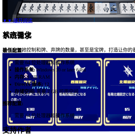
▼▼
展开阅读
状态强化
系统需求
操作自如地控制和牌、弃牌的数量，甚至是宝牌，打造让你的
最低配置:
需要 64 位处理器和操作系统
操作系统:
Windows 10 or later 64bit
内存:
8 GB RAM
DirectX 版本:
12
存储空间:
需要 2 GB 可用空间
推荐配置:
需要 64 位处理器和操作系统
支持作者