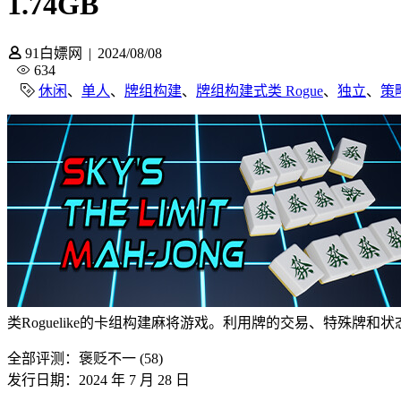
1.74GB
91白嫖网
|
2024/08/08
634
休闲
、
单人
、
牌组构建
、
牌组构建式类 Rogue
、
独立
、
策
类Roguelike的卡组构建麻将游戏。利用牌的交易、特殊
全部评测：
褒贬不一 (58)
发行日期：2024 年 7 月 28 日