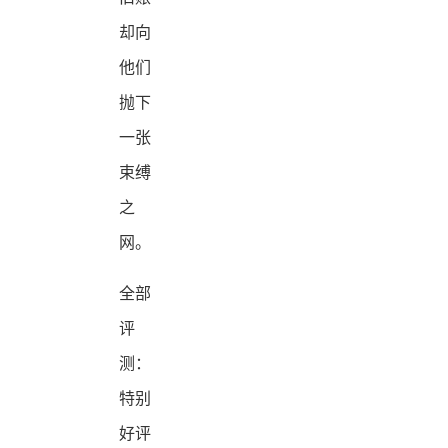
却向
他们
抛下
一张
束缚
之
网。
全部
评
测：
特别
好评