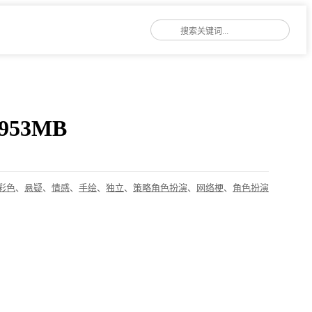
53MB
彩色
、
悬疑
、
情感
、
手绘
、
独立
、
策略角色扮演
、
网络梗
、
角色扮演