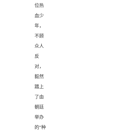
位热
血少
年，
不顾
众人
反
对，
毅然
踏上
了由
朝廷
举办
的“种