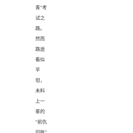
青”考
试之
路。
然而
路途
看似
平
坦，
未料
上一
辈的
“前仇
旧账”