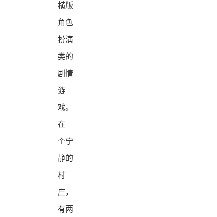
横版
角色
扮演
类的
剧情
游
戏。
在一
个宁
静的
村
庄，
有两