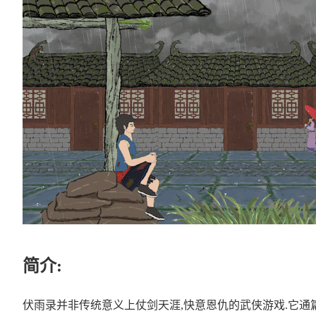
简介:
伏雨录并非传统意义上仗剑天涯,快意恩仇的武侠游戏.它通篇只