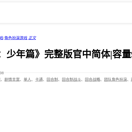
戏
/
角色扮演游戏
正文
：少年篇》完整版官中简体|容量9
/08
情
、
剧情丰富
、
单人
、
卡通
、
回合制
、
回合制战斗
、
回合战略
、
团队角色扮演
、