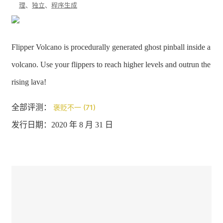
理
、
独立
、
程序生成
Flipper Volcano is procedurally generated ghost pinball inside a
volcano. Use your flippers to reach higher levels and outrun the
rising lava!
全部评测：
褒贬不一 (71)
发行日期：2020 年 8 月 31 日