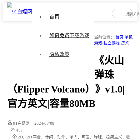
首页
如何免费下载游戏
当前位置：
首页
单机
游戏
/
独立游戏
正文
隐私政策
《火山
弹珠
（Flipper Volcano）》v1.0|
官方英文|容量80MB
91白嫖网
|
2024/08/08
457
2D
、
2D 平台
、
休闲
、
动作
、
单人
、
可爱
、
弹球
、
极简主义
、
物