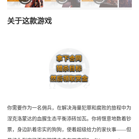
关于这款游戏
你需要作为一名佣兵，在解决海量犯罪和腐败的旅程中为
涅克洛蒙达的血腥生态平衡添砖加瓦。你将惬意地数着钞
票，身边趴着忠实的狗狗，使着超级给力的家伙事——但