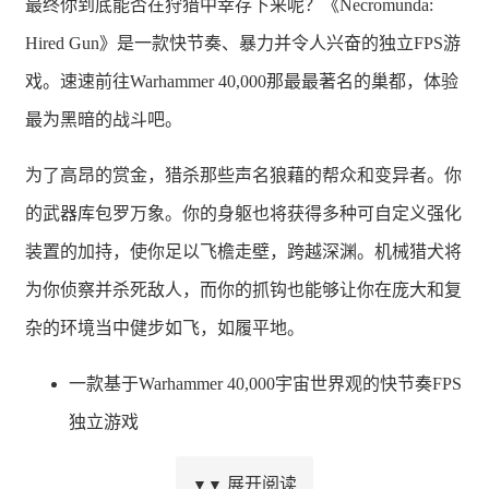
最终你到底能否在狩猎中幸存下来呢？《Necromunda:
Hired Gun》是一款快节奏、暴力并令人兴奋的独立FPS游
戏。速速前往Warhammer 40,000那最最著名的巢都，体验
最为黑暗的战斗吧。
为了高昂的赏金，猎杀那些声名狼藉的帮众和变异者。你
的武器库包罗万象。你的身躯也将获得多种可自定义强化
装置的加持，使你足以飞檐走壁，跨越深渊。机械猎犬将
为你侦察并杀死敌人，而你的抓钩也能够让你在庞大和复
杂的环境当中健步如飞，如履平地。
一款基于Warhammer 40,000宇宙世界观的快节奏FPS
独立游戏
升级忠实的机械猎犬与它并肩战斗
展开阅读
▼▼