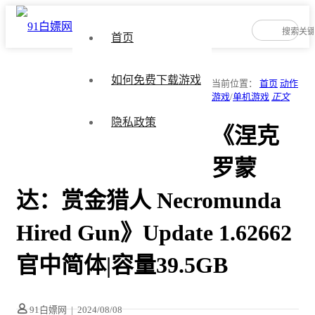
首页
如何免费下载游戏
当前位置：
首页
动作
游戏
/
单机游戏
正文
隐私政策
《涅克
罗蒙
达：赏金猎人 Necromunda
Hired Gun》Update 1.62662
官中简体|容量39.5GB
91白嫖网
|
2024/08/08