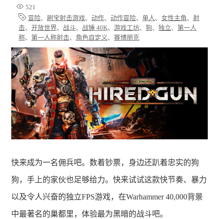
521
冒险
、
刷宝射击游戏
、
动作
、
动作冒险
、
单人
、
女性主角
、
射
击
、
开放世界
、
战斗
、
战锤 40K
、
游戏工坊
、
狗
、
独立
、
第一人
称
、
第一人称射击
、
角色自定义
、
赛博朋克
快来成为一名佣兵吧。数着钞票，身边还趴着忠实的狗
狗，手上的家伙也足够给力。快来试试这款快节奏、暴力
以及令人兴奋的独立FPS游戏，在Warhammer 40,000背景
中最著名的巢都里，体验最为黑暗的战斗吧。