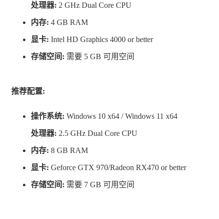
处理器:
2 GHz Dual Core CPU
备、装饰和设施来设计您的健身房。通过拆除墙壁
内存:
4 GB RAM
和开放新的设施如桑拿、按摩院、美黑室和更衣室
显卡:
Intel HD Graphics 4000 or better
来扩展您的健身房。
存储空间:
需要 5 GB 可用空间
管理您的会员：通过提供高质量的设备、设施和清
洁的环境来保持会员的满意度。在小游戏中通过测
量会员的体脂并为其开出饮食建议来与会员就会费
推荐配置:
进行谈判。维护设备，保持健身房清洁，并处理制
操作系统:
Windows 10 x64 / Windows 11 x64
造麻烦的人。
处理器:
2.5 GHz Dual Core CPU
破坏竞争对手：通过让解雇您的健身房老板破产来
内存:
8 GB RAM
报复。破坏他们的健身房以增加您的顾客和利润。
显卡:
Geforce GTX 970/Radeon RX470 or better
人气管理：您的健身房人气取决于多个因素，如健
存储空间:
需要 7 GB 可用空间
身房的清洁度、设备质量、评分、音乐质量以及男
女比例。