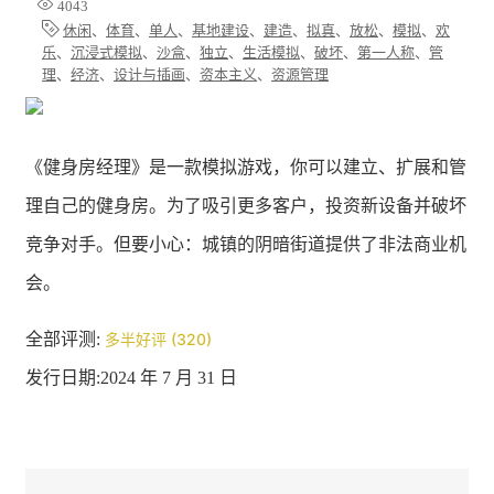
4043
休闲
、
体育
、
单人
、
基地建设
、
建造
、
拟真
、
放松
、
模拟
、
欢
乐
、
沉浸式模拟
、
沙盒
、
独立
、
生活模拟
、
破坏
、
第一人称
、
管
理
、
经济
、
设计与插画
、
资本主义
、
资源管理
《健身房经理》是一款模拟游戏，你可以建立、扩展和管
理自己的健身房。为了吸引更多客户，投资新设备并破坏
竞争对手。但要小心：城镇的阴暗街道提供了非法商业机
会。
全部评测:
多半好评 (320)
发行日期:2024 年 7 月 31 日