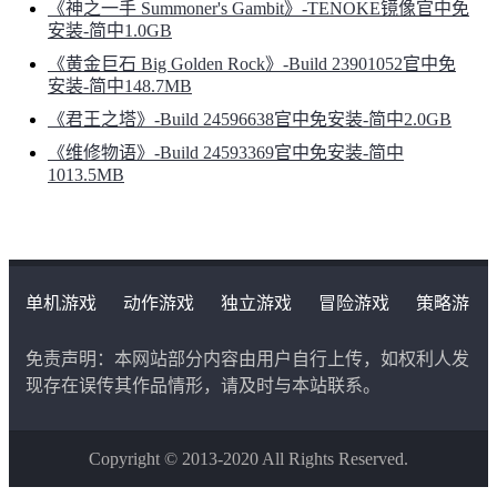
《神之一手 Summoner's Gambit》-TENOKE镜像官中免
安装-简中1.0GB
《黄金巨石 Big Golden Rock》-Build 23901052官中免
安装-简中148.7MB
《君王之塔》-Build 24596638官中免安装-简中2.0GB
《维修物语》-Build 24593369官中免安装-简中
1013.5MB
单机游戏
动作游戏
独立游戏
冒险游戏
策略游
戏
角色扮演游戏
二次元类游戏
免责声明：本网站部分内容由用户自行上传，如权利人发
现存在误传其作品情形，请及时与本站联系。
Copyright © 2013-2020 All Rights Reserved.